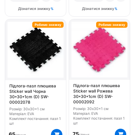
Дізнатися знижку
Дізнатися знижку
Робимо знижку
Робимо знижку
Підлога-пазл плюшева
Підлога-пазл плюшева
Sticker wall Рожева
Sticker wall Чорна
30*30*1cm (D) SW-
30*30*1cm (D) SW-
00002092
00002078
Розмір: 30x30x1 см
Розмір: 30x30x1 см
Матеріал: EVA
Матеріал: EVA
Комплект постачання: пазл 1
Комплект постачання: пазл 1
шт
шт
75
65
грн
грн
шт