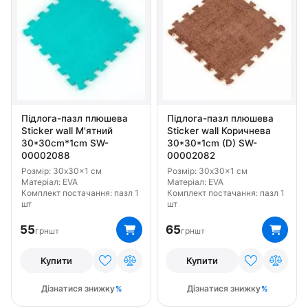
Підлога-пазл плюшева
Підлога-пазл плюшева
Sticker wall М'ятний
Sticker wall Коричнева
30*30cm*1cm SW-
30*30*1cm (D) SW-
00002088
00002082
Розмір: 30x30x1 см
Розмір: 30x30x1 см
Матеріал: EVA
Матеріал: EVA
Комплект постачання: пазл 1
Комплект постачання: пазл 1
шт
шт
55
65
грн
грн
шт
шт
Купити
Купити
Дізнатися знижку
Дізнатися знижку