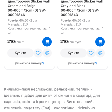
двостороння Sticker wall
двостороння Sticker wall
Cream and Beige
Grey and Black
60*60cm*2cm (D) SW-
60*60cm*2cm (D) SW-
00001846
00001843
Розмір: 60x60x2 см
Розмір: 60x60x2 см
Матеріал: EVA
Матеріал: EVA
Комплект постачання: пазл 1
Комплект постачання: пазл 1
шт
шт
210
210
грн
грн
шт
штука
Купити
Купити
Дізнатися знижку
Дізнатися знижку
Килимок-пазл неслизький, рельєфний, теплий -
ідеально підійде для дитячої кімнати в квартирі, для
садочків, шкіл та ігрових центрів. Виготовлений з
етиленвінілацетату (Еви) - екологічно і гігієнічно