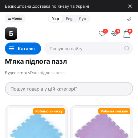
Безкоштовна доставка по Києву та Україні
🌙
☰
Меню
Укр
Eng
Рус
0
0
0
Каталог
М'яка підлога пазл
Будсектор
/
М'яка підлога пазл
Робимо знижку
Робимо знижку