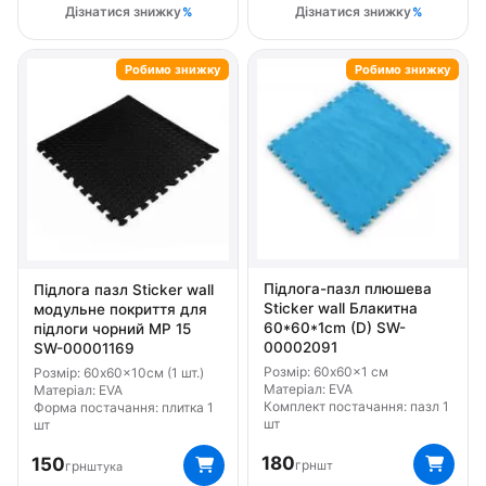
Дізнатися знижку
Дізнатися знижку
Робимо знижку
Робимо знижку
Підлога-пазл плюшева
Підлога пазл Sticker wall
Sticker wall Блакитна
модульне покриття для
60*60*1cm (D) SW-
підлоги чорний МР 15
00002091
SW-00001169
Розмір: 60x60x1 см
Розмір: 60x60x10см (1 шт.)
Матеріал: EVA
Матеріал: EVA
Комплект постачання: пазл 1
Форма постачання: плитка 1
шт
шт
180
150
грн
грн
шт
штука