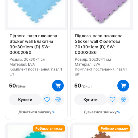
Підлога-пазл плюшева
Підлога-пазл плюшева
Sticker wall Блакитна
Sticker wall Фіолетова
30*30*1cm (D) SW-
30*30*1cm (D) SW-
00002090
00002086
Розмір: 30x30x1 см
Розмір: 30x30x1 см
Матеріал: EVA
Матеріал: EVA
Комплект постачання: пазл 1
Комплект постачання: пазл 1
шт
шт
50
50
грн
грн
шт
шт
Купити
Купити
Дізнатися знижку
Дізнатися знижку
Робимо знижку
Робимо знижку