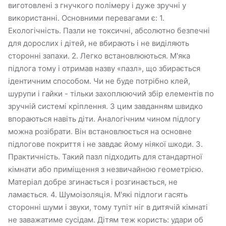
виготовлені з гнучкого полімеру і дуже зручні у
використанні. Основними перевагами є: 1.
Екологічність. Пазли не токсичні, абсолютно безпечні
для дорослих і дітей, не вбирають і не виділяють
сторонні запахи. 2. Легко встановлюються. М'яка
підлога тому і отримав назву «пазл», що збирається
ідентичним способом. Чи не буде потрібно клей,
шурупи і гайки - тільки захоплюючий збір елементів по
зручній системі кріплення. З цим завданням швидко
впораються навіть діти. Аналогічним чином підлогу
можна розібрати. Він встановлюється на основне
підлогове покриття і не завдає йому ніякої шкоди. 3.
Практичність. Такий пазл підходить для стандартної
кімнати або приміщення з незвичайною геометрією.
Матеріал добре згинається і розгинається, не
ламається. 4. Шумоізоляція. М'які підлоги гасять
сторонні шуми і звуки, тому тупіт ніг в дитячій кімнаті
не заважатиме сусідам. Дітям теж користь: удари об