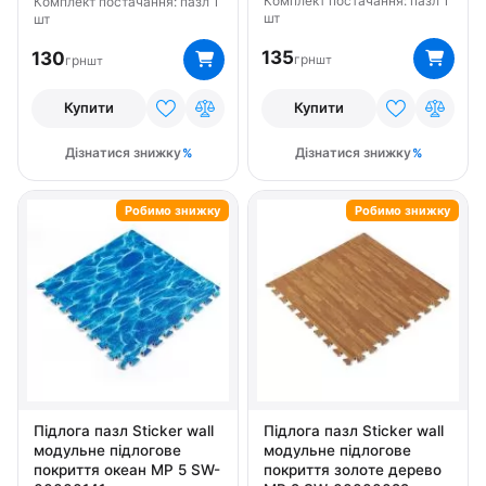
Комплект постачання: пазл 1
Комплект постачання: пазл 1
шт
шт
135
130
грн
грн
шт
шт
Купити
Купити
Дізнатися знижку
Дізнатися знижку
Робимо знижку
Робимо знижку
Підлога пазл Sticker wall
Підлога пазл Sticker wall
модульне підлогове
модульне підлогове
покриття океан МР 5 SW-
покриття золоте дерево