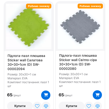
Робимо знижку
Робимо знижку
Підлога-пазл плюшева
Підлога-пазл плюшева
Sticker wall Світло-сіра
Sticker wall Салатова
30*30*1cm (D) SW-
30*30*1cm (D) SW-
00002080
00002094
Розмір: 30x30x1 см
Розмір: 30x30x1 см
Матеріал: EVA
Матеріал: EVA
Комплект постачання: пазл 1
Комплект постачання: пазл 1
шт
шт
65
65
грн
грн
шт
шт
Купити
Купити