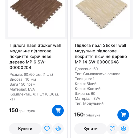
Підлога пазл Sticker wall
Підлога пазл Sticker wall
модульне підлогове
модульне підлогове
покриття коричневе
покриття пісочне дерево
дерево МР 6 SW-
МР 14 SW-00000648
00000204
Довжина: 60
Тип: Самоклеюча основа
Розмір: 60х60 см. (1 шт.)
Товщина: 1
Висота : 10 мм
Колір: Білий
Вага : 50 грам
Колір: Жовтий
Матеріал: EVA
Ширина: 60
Комплектація: 1 шт (0,36 м.
Матеріал: EVA
кв)
Тип: Модульний
150
грн
штука
150
грн
штука
Купити
Купити