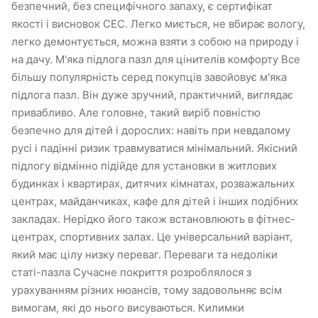
безпечний, без специфічного запаху, є сертифікат
якості і висновок СЕС. Легко миється, не вбирає вологу,
легко демонтується, можна взяти з собою на природу і
на дачу. М'яка підлога пазл для цінителів комфорту Все
більшу популярність серед покупців завойовує м'яка
підлога пазл. Він дуже зручний, практичний, виглядає
привабливо. Але головне, такий виріб повністю
безпечно для дітей і дорослих: навіть при невдалому
русі і падінні ризик травмуватися мінімальний. Якісний
підлогу відмінно підійде для установки в житлових
будинках і квартирах, дитячих кімнатах, розважальних
центрах, майданчиках, кафе для дітей і інших подібних
закладах. Нерідко його також встановлюють в фітнес-
центрах, спортивних залах. Це універсальний варіант,
який має цілу низку переваг. Переваги та недоліки
статі-пазла Сучасне покриття розроблялося з
урахуванням різних нюансів, тому задовольняє всім
вимогам, які до нього висуваються. Килимки