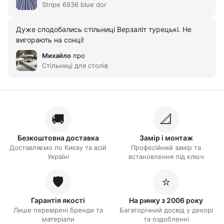
Stripe 6936 blue dor
Дуже сподобались стільниці Верзаліт турецькі. Не
вигорають на сонці!
Михайло
про
Стільниці для столів
🚚
📐
Безкоштовна доставка
Замір і монтаж
Доставляємо по Києву та всій
Професійний замір та
Україні
встановлення під ключ
🛡️
⭐
Гарантія якості
На ринку з 2006 року
Лише перевірені бренди та
Багаторічний досвід у декорі
матеріали
та оздобленні