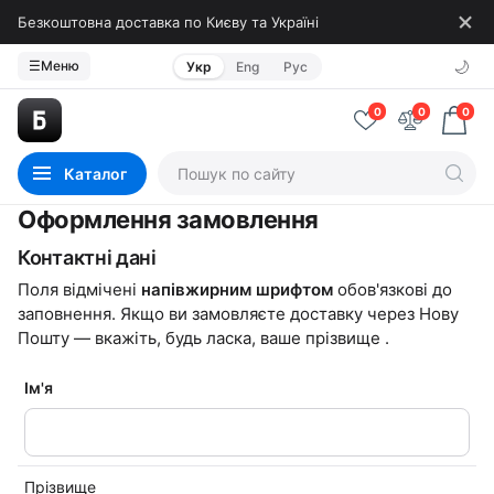
Безкоштовна доставка по Києву та Україні
🌙
☰
Меню
Укр
Eng
Рус
0
0
0
Каталог
Оформлення замовлення
Контактні дані
Поля відмічені
напівжирним шрифтом
обов'язкові до
заповнення. Якщо ви замовляєте доставку через Нову
Пошту — вкажіть, будь ласка, ваше прізвище .
Ім'я
Прізвище