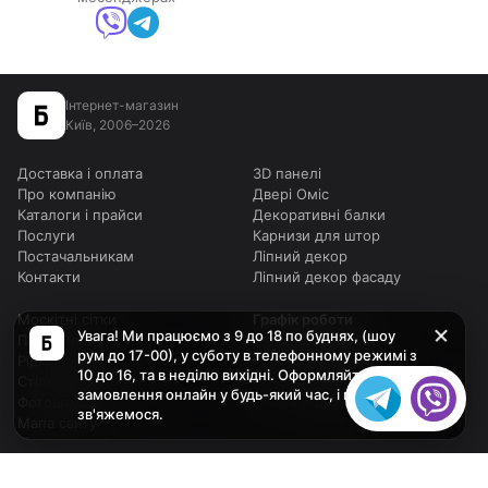
Інтернет-магазин
Київ, 2006–2026
Доставка і оплата
3D панелі
Про компанію
Двері Оміс
Каталоги і прайси
Декоративні балки
Послуги
Карнизи для штор
Постачальникам
Ліпний декор
Контакти
Ліпний декор фасаду
Москітні сітки
Графік роботи
Увага! Ми працюємо з 9 до 18 по буднях, (шоу
Підвіконня
Будні:
9:00–18:00
рум до 17-00), у суботу в телефонному режимі з
Рідкі шпалери
Субота:
вихідний
10 до 16, та в неділю вихідні. Оформляйте
Стільниці для столів
Неділя:
вихідний
замовлення онлайн у будь-який час, і ми з Вами
Фотоштори
Онлайн:
цілодобово
зв'яжемося.
Мапа сайту
Політика конфіденційності
Політика cookies
Умови використання