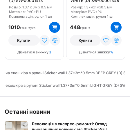
(D) SW-00001413
WHITE (D) SW-00001348
Розмір: 1.37 x 3м x 0.5 мм
Розмір: 1.37мx1мx0.5 мм
Матеріал: PVC+PU
Матеріал: PVC+PU
Комплектація: рулон 1 шт
Комплектація: рулон 1 шт
1010
448
грн
грн
штука
шт
Купити
Купити
Дізнатися знижку
Дізнатися знижку
юча екошкіра в рулоні Sticker wall 1.37*3m*0.5mm DEEP GREY (D) S
а екошкіра в рулоні Sticker wall 1.37*3m*0.5mm LIGHT GREY (D) SW-
Останні новини
Революція в експрес-ремонті: Огляд
інноваційних новинок від Sticker Wall