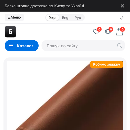
Безкоштовна доставка по Києву та Україні
🌙
☰
Меню
Укр
Eng
Рус
0
0
0
Каталог
Робимо знижку