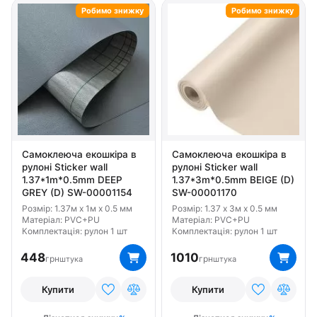
Робимо знижку
Робимо знижку
Самоклеюча екошкіра в
Самоклеюча екошкіра в
рулоні Sticker wall
рулоні Sticker wall
1.37*1m*0.5mm DEEP
1.37*3m*0.5mm BEIGE (D)
GREY (D) SW-00001154
SW-00001170
Розмір: 1.37м x 1м x 0.5 мм
Розмір: 1.37 x 3м x 0.5 мм
Матеріал: PVC+PU
Матеріал: PVC+PU
Комплектація: рулон 1 шт
Комплектація: рулон 1 шт
448
1010
грн
грн
штука
штука
Купити
Купити