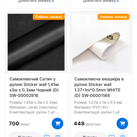
Дізнатися знижку
Дізнатися знижку
Робимо знижку
Робимо знижку
Самоклеючий Сатин у
Самоклеюча екошкіра в
рулоні Sticker wall 1,45м
рулоні Sticker wall
х3м х 0.3мм Чорний (D)
1.37*1m*0.5mm WHITE
SW-00002916
(D) SW-00001166
Розмір: 1,45м х 3м х 0.3мм
Розмір: 1.37м x 1м x 0.5 мм
Матеріал: сатин (текстиль)
Матеріал: PVC+PU
Комплектація: рулон 1 шт
Комплектація: рулон 1 шт
700
448
грн
грн
шт
штука