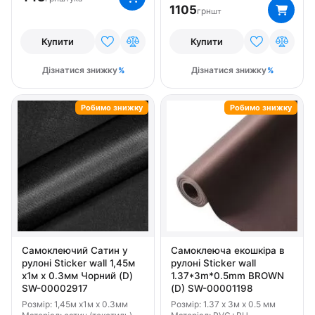
1105
грн
шт
Купити
Купити
Дізнатися знижку
Дізнатися знижку
Робимо знижку
Робимо знижку
Самоклеючий Сатин у
Самоклеюча екошкіра в
рулоні Sticker wall 1,45м
рулоні Sticker wall
х1м х 0.3мм Чорний (D)
1.37*3m*0.5mm BROWN
SW-00002917
(D) SW-00001198
Розмір: 1,45м х1м х 0.3мм
Розмір: 1.37 x 3м x 0.5 мм