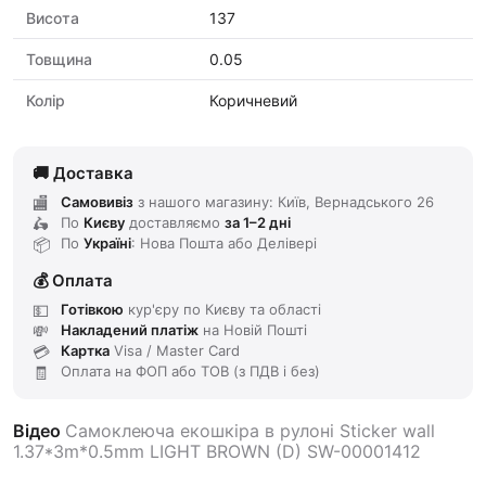
Висота
137
Товщина
0.05
Колір
Коричневий
Доставка
Самовивіз
з нашого магазину: Київ, Вернадського 26
По
Києву
доставляємо
за 1–2 дні
По
Україні
: Нова Пошта або Делівері
Оплата
Готівкою
кур'єру по Києву та області
Накладений платіж
на Новій Пошті
Картка
Visa / Master Card
Оплата на ФОП або ТОВ (з ПДВ і без)
Відео
Самоклеюча екошкіра в рулоні Sticker wall
1.37*3m*0.5mm LIGHT BROWN (D) SW-00001412