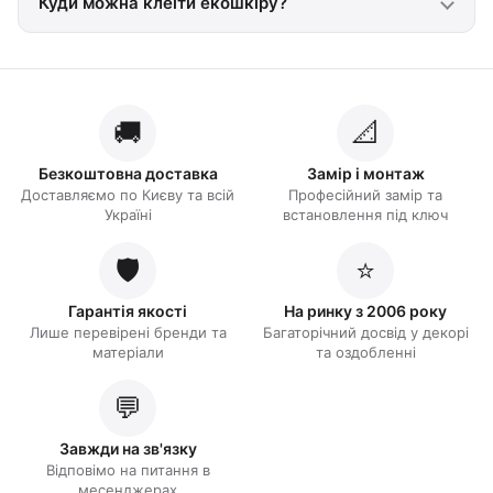
Куди можна клеїти екошкіру?
🚚
📐
Безкоштовна доставка
Замір і монтаж
Доставляємо по Києву та всій
Професійний замір та
Україні
встановлення під ключ
🛡️
⭐
Гарантія якості
На ринку з 2006 року
Лише перевірені бренди та
Багаторічний досвід у декорі
матеріали
та оздобленні
💬
Завжди на зв'язку
Відповімо на питання в
месенджерах