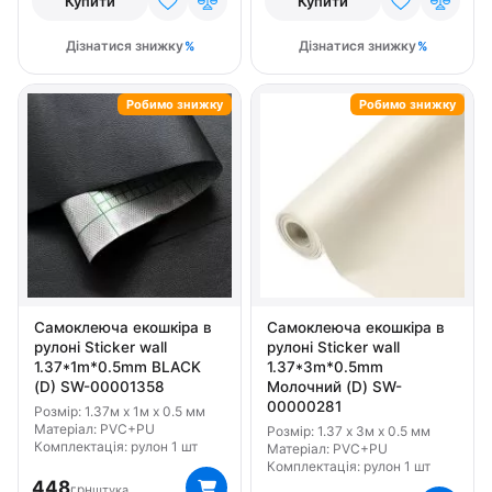
Купити
Купити
Дізнатися знижку
Дізнатися знижку
Робимо знижку
Робимо знижку
Самоклеюча екошкіра в
Самоклеюча екошкіра в
рулоні Sticker wall
рулоні Sticker wall
1.37*1m*0.5mm BLACK
1.37*3m*0.5mm
(D) SW-00001358
Молочний (D) SW-
00000281
Розмір: 1.37м x 1м x 0.5 мм
Матеріал: PVC+PU
Розмір: 1.37 x 3м x 0.5 мм
Комплектація: рулон 1 шт
Матеріал: PVC+PU
Комплектація: рулон 1 шт
448
грн
штука