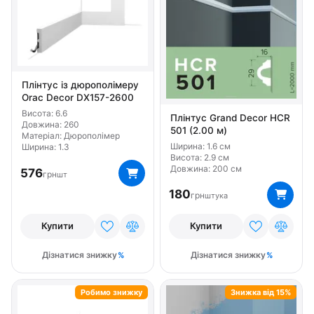
Ширина 2.1
Ширина 2.2
Ширина 2.3
Ширина 2.4
Ширина 2.5
Ширина 2.6
Ширина 2.8
Ширина 2.9
Ширина 20
Ширина 200
Ширина 3
Ширина 3.1
Ширина 3.5
Плінтус із дюрополімеру
Orac Decor DX157-2600
Ширина 4
Ширина 5
Ширина 7
Ширина 8
Висота: 6.6
Плінтус Grand Decor HCR
Довжина: 260
501 (2.00 м)
Ширина 8.5
Висота 10.1
Висота 10.2
Матеріал: Дюрополімер
Ширина: 1.6 см
Ширина: 1.3
Висота 10.8
Висота 10.9
Висота 11.1
Висота 12.1
Висота: 2.9 см
Довжина: 200 см
576
грн
шт
Висота 12.2
Висота 12.4
Висота 12.9
Висота 13
180
грн
штука
Висота 14.1
Висота 14.2
Висота 14.8
Купити
Купити
Висота 15.1
Висота 16
Висота 17
Висота 18
Висота 21
Висота 25
Висота 3.2
Висота 3.8
Дізнатися знижку
Дізнатися знижку
Висота 4.5
Висота 5.5
Висота 5.8
Висота 6
Робимо знижку
Знижка від 15%
Висота 6.6
Висота 6.9
Висота 7.5
Висота 7.8