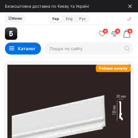
Безкоштовна доставка по Києву та Україні
🌙
☰
Меню
Укр
Eng
Рус
0
0
0
Каталог
Робимо знижку