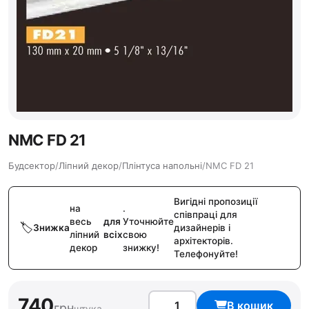
NMC FD 21
Будсектор
/
Ліпний декор
/
Плінтуса напольні
/
NMC FD 21
Вигідні пропозиції
на
.
співпраці для
весь
для
Уточнюйте
Знижка
дизайнерів і
ліпний
всіх
свою
архітекторів.
декор
знижку!
Телефонуйте!
740
В кошик
грн
штука