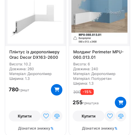
Висота 7.9
Висота 8.2
Висота 9
Висота 9.7
Висота 9.8
Висота 9.9
Бренд Classic Home
Бренд Gaudi Decor
Бренд Grand Decor
Бренд Home Decor
Бренд NMC
Бренд Orac Decor
Бренд Perimeter
Бренд Европласт
Тип Гнучкий
Плінтус із дюрополімеру
Молдинг Perimeter MPU-
Матеріал Дюрополімер
Матеріал Полімер
Orac Decor DX163-2600
060.013.01
Висота: 10.2
Висота: 6
Матеріал Поліуретан
Довжина: 260
Довжина: 240
Матеріал: Дюрополімер
Матеріал: Дюрополімер
Ширина: 1.3
Матеріал: Поліуретан
Ширина: 1.3
780
грн
шт
300
-15%
255
грн
штука
Купити
Купити
Дізнатися знижку
Дізнатися знижку