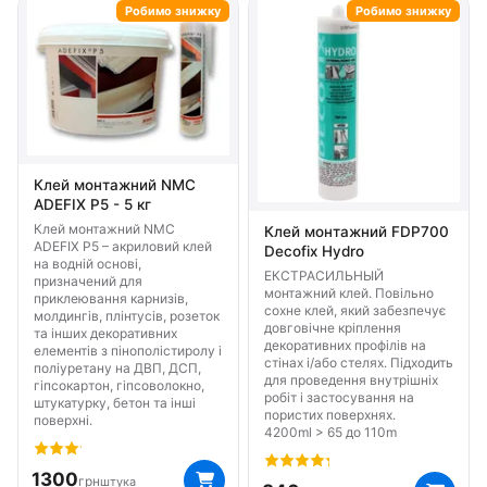
Робимо знижку
Робимо знижку
Клей монтажний NMC
ADEFIX P5 - 5 кг
Клей монтажний NMC
Клей монтажний FDP700
ADEFIX P5 – акриловий клей
Decofix Hydro
на водній основі,
ЕКСТРАСИЛЬНЫЙ
призначений для
монтажний клей. Повільно
приклеювання карнизів,
сохне клей, який забезпечує
молдингів, плінтусів, розеток
довговічне кріплення
та інших декоративних
декоративних профілів на
елементів з пінополістиролу і
стінах і/або стелях. Підходить
поліуретану на ДВП, ДСП,
для проведення внутрішніх
гіпсокартон, гіпсоволокно,
робіт і застосування на
штукатурку, бетон та інші
пористих поверхнях.
поверхні.
4200ml > 65 до 110m
1300
грн
штука