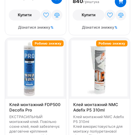
840
грн
штука
Купити
Купити
Дізнатися знижку
Дізнатися знижку
Робимо знижку
Робимо знижку
Клей монтажний FDP500
Клей монтажний NMC
Decofix Pro
Adefix P5 310ml
ЕКСТРАСИЛЬНЫЙ
Клей монтажний NMC Adefix
монтажний клей. Повільно
P5 310ml
сохне клей, який забезпечує
Клей використовується для
довговічне кріплення
монтажу поліуретанової