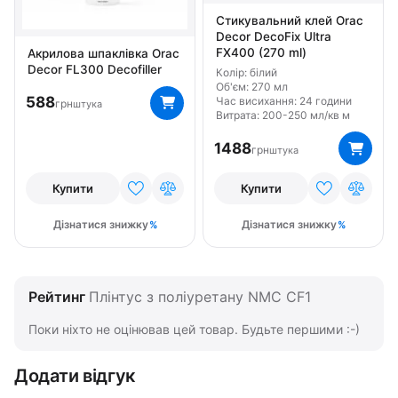
Стикувальний клей Orac
Decor DecoFix Ultra
FX400 (270 ml)
Акрилова шпаклівка Orac
Decor FL300 Decofiller
Колір: білий
Об'єм: 270 мл
588
Час висихання: 24 години
грн
штука
Витрата: 200-250 мл/кв м
1488
грн
штука
Купити
Купити
Дізнатися знижку
Дізнатися знижку
Рейтинг
Плінтус з поліуретану NMC CF1
Поки ніхто не оцінював цей товар. Будьте першими :-)
Додати відгук