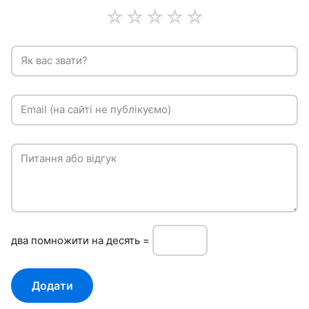
☆
☆
☆
☆
☆
Як вас звати?
Email (на сайті не публікуємо)
Питання або відгук
двa пoмнoжити нa десять =
Додати