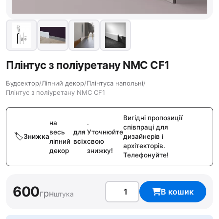
Плінтус з поліуретану NMC CF1
Будсектор
/
Ліпний декор
/
Плінтуса напольні
/
Плінтус з поліуретану NMC CF1
Вигідні пропозиції
на
.
співпраці для
весь
для
Уточнюйте
Знижка
дизайнерів і
ліпний
всіх
свою
архітекторів.
декор
знижку!
Телефонуйте!
600
В кошик
грн
штука