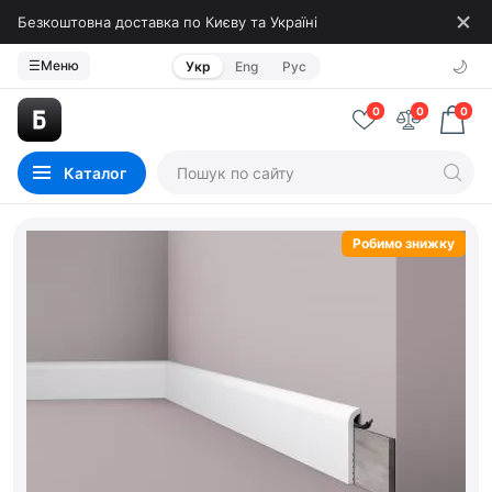
Безкоштовна доставка по Києву та Україні
🌙
☰
Меню
Укр
Eng
Рус
0
0
0
Каталог
Робимо знижку