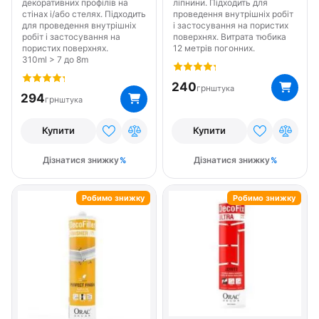
декоративних профілів на
ліпнини. Підходить для
стінах і/або стелях. Підходить
проведення внутрішніх робіт
для проведення внутрішніх
і застосування на пористих
робіт і застосування на
поверхнях. Витрата тюбика
пористих поверхнях.
12 метрів погонних.
310ml > 7 до 8m
240
грн
штука
294
грн
штука
Купити
Купити
Дізнатися знижку
Дізнатися знижку
Робимо знижку
Робимо знижку