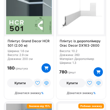
Бренд Gaudi Decor
Бренд Grand Decor
Бренд Home Decor
Бренд NMC
Бренд Orac Decor
Бренд Perimeter
Бренд Европласт
Тип Гнучкий
Матеріал Дюрополімер
Матеріал Полімер
Матеріал Поліуретан
Плінтус Grand Decor HCR
Плінтус із дюрополімеру
501 (2.00 м)
Orac Decor DX163-2600
Ширина: 1.6 см
Висота: 10.2
Висота: 2.9 см
Довжина: 260
Довжина: 200 см
Матеріал: Дюрополімер
Ширина: 1.3
180
грн
штука
780
грн
шт
Купити
Купити
Дізнатися знижку
Дізнатися знижку
Знижка від 15%
Робимо знижку