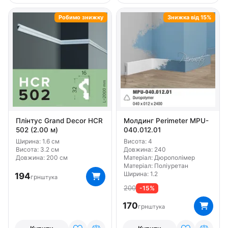
Висота 7.9
Висота 8.2
Висота 9
Висота 9.7
Робимо знижку
Знижка від 15%
Висота 9.8
Висота 9.9
Бренд Classic Home
Бренд Gaudi Decor
Бренд Grand Decor
Бренд Home Decor
Бренд NMC
Бренд Orac Decor
Бренд Perimeter
Бренд Европласт
Тип Гнучкий
Матеріал Дюрополімер
Матеріал Полімер
Матеріал Поліуретан
Плінтус Grand Decor HCR
Молдинг Perimeter MPU-
502 (2.00 м)
040.012.01
Ширина: 1.6 см
Висота: 4
Висота: 3.2 см
Довжина: 240
Довжина: 200 см
Матеріал: Дюрополімер
Матеріал: Поліуретан
Ширина: 1.2
194
грн
штука
200
-15%
170
грн
штука