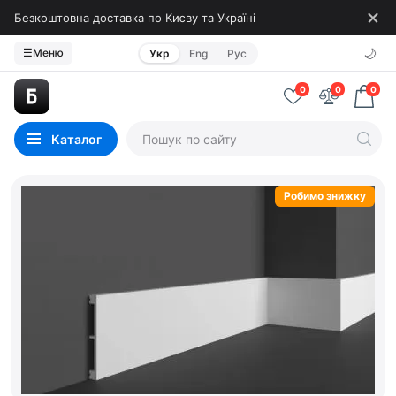
Безкоштовна доставка по Києву та Україні
🌙
☰
Меню
Укр
Eng
Рус
0
0
0
Каталог
Робимо знижку