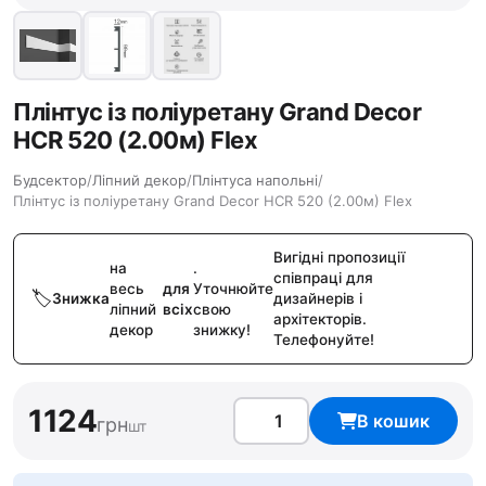
Плінтус із поліуретану Grand Decor
HCR 520 (2.00м) Flex
Будсектор
/
Ліпний декор
/
Плінтуса напольні
/
Плінтус із поліуретану Grand Decor HCR 520 (2.00м) Flex
Вигідні пропозиції
на
.
співпраці для
весь
для
Уточнюйте
Знижка
дизайнерів і
ліпний
всіх
свою
архітекторів.
декор
знижку!
Телефонуйте!
1124
В кошик
грн
шт