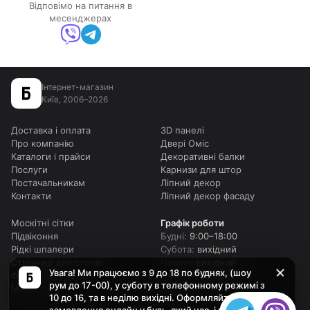
Відповімо на питання в
месенджерах
Інтернет-магазин
Київ, 2006–2026
Доставка і оплата
3D панелі
Про компанію
Двері Оміс
Каталоги і прайси
Декоративні балки
Послуги
Карнизи для штор
Постачальникам
Ліпний декор
Контакти
Ліпний декор фасаду
Москітні сітки
Графік роботи
Підвіконня
Будні:
9:00–18:00
Рідкі шпалери
Субота:
вихідний
Стільниці для столів
Неділя:
вихідний
Увага! Ми працюємо з 9 до 18 по буднях, (шоу
Фотоштори
Онлайн:
цілодобово
рум до 17-00), у суботу в телефонному режимі з
Мапа сайту
10 до 16, та в неділю вихідні. Оформляйте