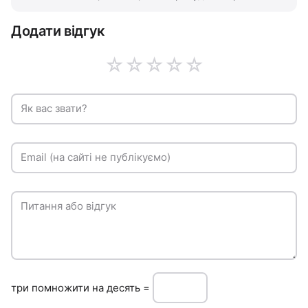
Додати відгук
☆
☆
☆
☆
☆
Як вас звати?
Email (на сайті не публікуємо)
Питання або відгук
три пoмнoжити нa десять =