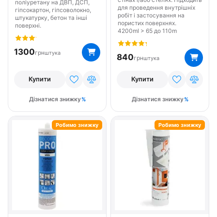
поліуретану на ДВП, ДСП,
для проведення внутрішніх
гіпсокартон, гіпсоволокно,
робіт і застосування на
штукатурку, бетон та інші
пористих поверхнях.
поверхні.
4200ml > 65 до 110m
1300
грн
штука
840
грн
штука
Купити
Купити
Дізнатися знижку
Дізнатися знижку
Робимо знижку
Робимо знижку