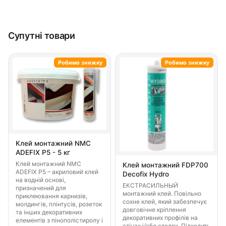
Супутні товари
Робимо знижку
Робимо знижку
Клей монтажний NMC
ADEFIX P5 - 5 кг
Клей монтажний NMC
Клей монтажний FDP700
ADEFIX P5 – акриловий клей
Decofix Hydro
на водній основі,
ЕКСТРАСИЛЬНЫЙ
призначений для
монтажний клей. Повільно
приклеювання карнизів,
сохне клей, який забезпечує
молдингів, плінтусів, розеток
довговічне кріплення
та інших декоративних
декоративних профілів на
елементів з пінополістиролу і
стінах і/або стелях. Підходить