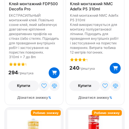
Клей монтажний FDP500
Клей монтажний NMC
Decofix Pro
Adefix P5 310ml
ЕКСТРАСИЛЬНЫЙ
Клей монтажний NMC Adefix
монтажний клей. Повільно
P5 310ml
сохне клей, який забезпечує
Клей використовується для
довговічне кріплення
монтажу поліуретанової
декоративних профілів на
ліпнини. Підходить для
стінах і/або стелях. Підходить
проведення внутрішніх робіт
для проведення внутрішніх
і застосування на пористих
робіт і застосування на
поверхнях. Витрата тюбика
пористих поверхнях.
12 метрів погонних.
310ml > 7 до 8m
240
грн
штука
294
грн
штука
Купити
Купити
Дізнатися знижку
Дізнатися знижку
Робимо знижку
Робимо знижку