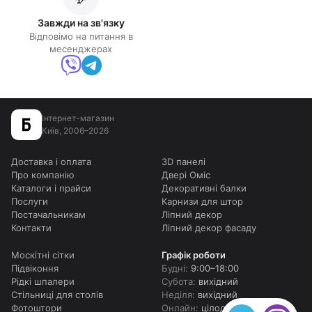
Завжди на зв'язку
Відповімо на питання в
месенджерах
Інтернет-магазин
Київ, 2006–2026
Доставка і оплата
3D панелі
Про компанію
Двері Оміс
Каталоги і прайси
Декоративні балки
Послуги
Карнизи для штор
Постачальникам
Ліпний декор
Контакти
Ліпний декор фасаду
Москітні сітки
Графік роботи
Підвіконня
Будні:
9:00–18:00
Рідкі шпалери
Субота:
вихідний
Стільниці для столів
Неділя:
вихідний
Фотоштори
Онлайн:
цілодобово