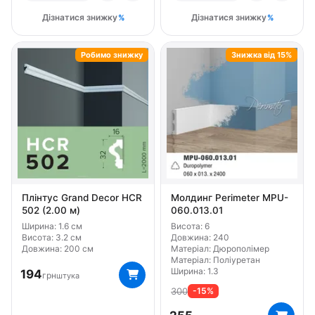
Дізнатися знижку
Дізнатися знижку
Висота 6.6
Висота 6.9
Висота 7.5
Висота 7.8
Висота 7.9
Висота 8.2
Висота 9
Висота 9.7
Робимо знижку
Знижка від 15%
Висота 9.8
Висота 9.9
Бренд Classic Home
Бренд Gaudi Decor
Бренд Grand Decor
Бренд Home Decor
Бренд NMC
Бренд Orac Decor
Бренд Perimeter
Бренд Европласт
Тип Гнучкий
Матеріал Дюрополімер
Матеріал Полімер
Матеріал Поліуретан
Плінтус Grand Decor HCR
Молдинг Perimeter MPU-
502 (2.00 м)
060.013.01
Ширина: 1.6 см
Висота: 6
Висота: 3.2 см
Довжина: 240
Довжина: 200 см
Матеріал: Дюрополімер
Матеріал: Поліуретан
Ширина: 1.3
194
грн
штука
300
-15%