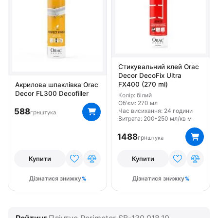
Стикувальний клей Orac
Decor DecoFix Ultra
FX400 (270 ml)
Акрилова шпаклівка Orac
Decor FL300 Decofiller
Колір: білий
Об'єм: 270 мл
588
Час висихання: 24 години
грн
штука
Витрата: 200-250 мл/кв м
1488
грн
штука
Купити
Купити
Дізнатися знижку
Дізнатися знижку