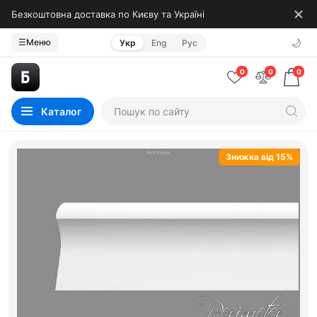
Безкоштовна доставка по Києву та Україні
🌙
☰
Меню
Укр
Eng
Рус
0
0
0
Каталог
Знижка від 15%