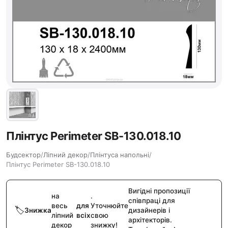
Плінтус Perimeter SB-130.018.10
Будсектор
/
Ліпний декор
/
Плінтуса напольні
/
Плінтус Perimeter SB-130.018.10
Вигідні пропозиції
на
.
співпраці для
весь
для
Уточнюйте
Знижка
дизайнерів і
ліпний
всіх
свою
архітекторів.
декор
знижку!