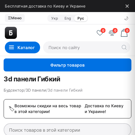
Бесплатная доставка по Киеву и Украине
🌙
☰
Меню
Укр
Eng
Рус
0
0
0
Каталог
Фильтр товаров
3d панели Гибкий
Будсектор
/
3D панели
/
3d панели Гибкий
Возможны скидки на весь товар
Доставка по Киеву
в этой категории!
и Украине!