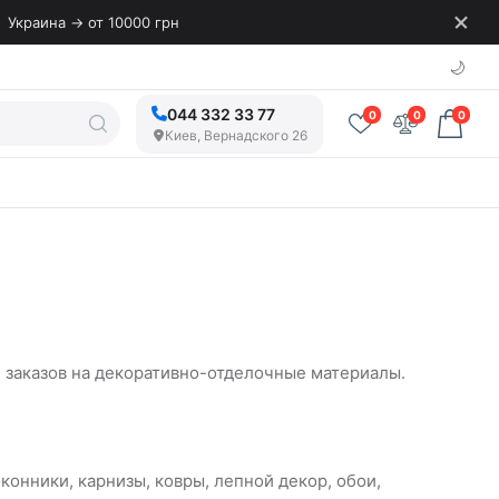
Украина → от 10000 грн
🌙
044 332 33 77
0
0
0
Киев, Вернадского 26
е заказов на декоративно-отделочные материалы.
онники, карнизы, ковры, лепной декор, обои,