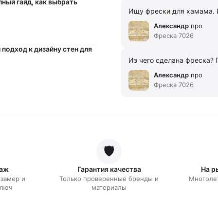
ный гайд, как выбрать
Ищу фрески для хамама. 
Александр
про
Фреска 7026
 подход к дизайну стен для
Из чего сделана фреска? 
Александр
про
Фреска 7026
🛡️
таж
Гарантия качества
На р
замер и
Только проверенные бренды и
Многолет
ключ
материалы