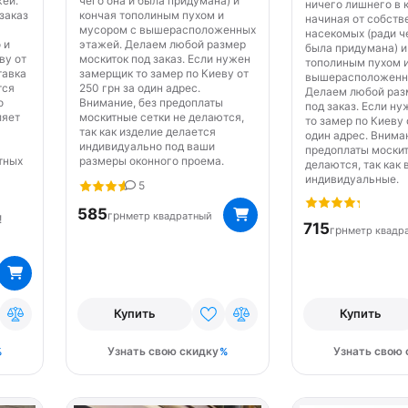
ей.
чего она и была придумана) и
ничего лишнего в 
заказ
кончая тополиным пухом и
начиная от собств
мусором с вышерасположенных
насекомых (ради ч
 и
этажей. Делаем любой размер
была придумана) и
ву от
москиток под заказ. Если нужен
тополиным пухом 
тавка
замерщик то замер по Киеву от
вышерасположенн
тся
250 грн за один адрес.
Делаем любой раз
о
Внимание, без предоплаты
под заказ. Если н
ляет
москитные сетки не делаются,
то замер по Киеву 
так как изделие делается
один адрес. Внима
индивидуально под ваши
предоплаты москит
тных
размеры оконного проема.
делаются, так как
индивидуальные.
5
585
грн
метр квадратный
!
715
грн
метр квадр
Купить
Купить
Узнать свою скидку
Узнать свою 