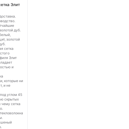
сетка Элит
доставка.
водство.
отчайшие
золотой дуб.
белый,
ит, золотой
дуб.
ая сетка
лстого
филя Элит
бладает
остью и
ка
и, которые ни
т, и не
под углом 45
ью скрытых
я чему сетка
о.
стекловолокна
м.
чшеный
.