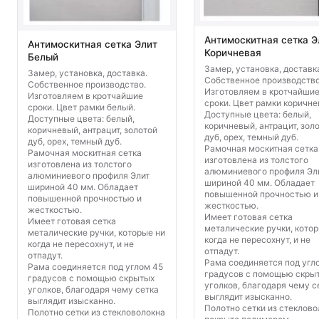
Антимоскитная сетка Э
Антимоскитная сетка Элит
Коричневая
Белый
Замер, установка, доставк
Замер, установка, доставка.
Собственное производство
Собственное производство.
Изготовляем в кротчайши
Изготовляем в кротчайшие
сроки. Цвет рамки коричне
сроки. Цвет рамки белый.
Доступные цвета: белый,
Доступные цвета: белый,
коричневый, антрацит, зол
коричневый, антрацит, золотой
дуб, орех, темный дуб.
дуб, орех, темный дуб.
Рамочная москитная сетка
Рамочная москитная сетка
изготовлена из толстого
изготовлена из толстого
алюминиевого профиля Эл
алюминиевого профиля Элит
шириной 40 мм. Обладает
шириной 40 мм. Обладает
повышенной прочностью и
повышенной прочностью и
жесткостью.
жесткостью.
Имеет готовая сетка
Имеет готовая сетка
металические ручки, котор
металические ручки, которые ни
когда не пересохнут, и не
когда не пересохнут, и не
отпадут.
отпадут.
Рама соединяется под угл
Рама соединяется под углом 45
градусов с помощью скры
градусов с помощью скрытых
уголков, благодаря чему с
уголков, благодаря чему сетка
выглядит изысканно.
выглядит изысканно.
Полотно сетки из стеклово
Полотно сетки из стекловолокна