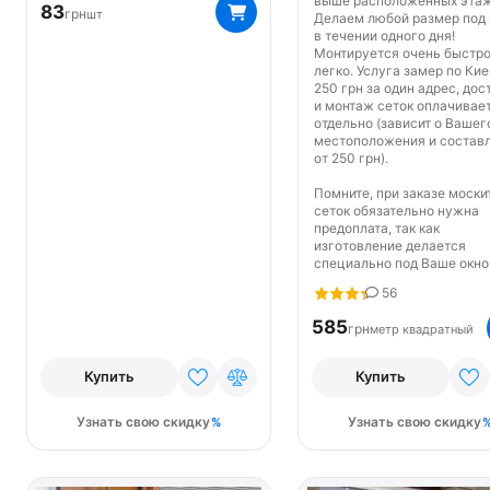
выше расположенных этаж
83
грн
шт
Делаем любой размер под 
в течении одного дня!
Монтируется очень быстро
легко. Услуга замер по Кие
250 грн за один адрес, дос
и монтаж сеток оплачивае
отдельно (зависит о Вашег
местоположения и состав
от 250 грн).
Помните, при заказе моски
сеток обязательно нужна
предоплата, так как
изготовление делается
специально под Ваше окно
56
585
грн
метр квадратный
Купить
Купить
Узнать свою скидку
Узнать свою скидку