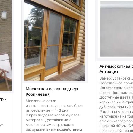
Антимоскитная 
Антрацит
Замер, установка, 
Собственное произ
Изготовляем в кр
Москитная сетка на дверь
сроки. Цвет рамки 
Коричневая
Доступные цвета: 
ерь
Москитные сетки
коричневый, антрац
изготавливаются на заказ. Срок
дуб, орех, темный 
изготовления — 1-3 дня.
Рамочная москитн
В производстве используются
изготовлена из то
материалы, устойчивые к
алюминиевого про
механическим нагрузкам и
ут
шириной 40 мм. О
разрушительным воздействиям
повышенной прочн