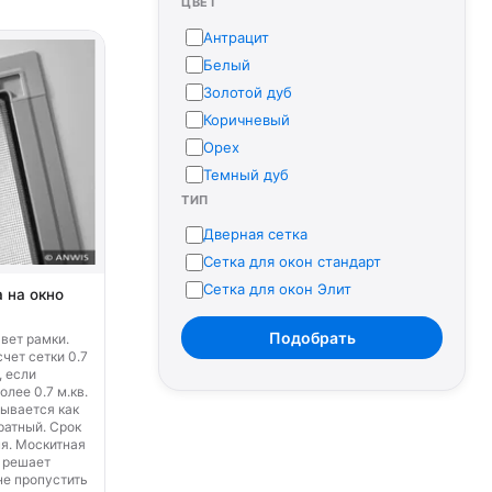
ЦВЕТ
Антрацит
Белый
Золотой дуб
Коричневый
Орех
Темный дуб
ТИП
Дверная сетка
Сетка для окон стандарт
Сетка для окон Элит
 на окно
Подобрать
цвет рамки.
чет сетки 0.7
, если
лее 0.7 м.кв.
ывается как
ратный. Срок
ня. Москитная
 решает
не пропустить