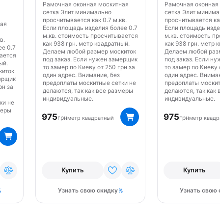
Рамочная оконная москитная
Рамочная оконная
сетка Элит минимально
сетка Элит миним
просчитывается как 0.7 м.кв.
просчитывается как
ная
Если площадь изделия более 0.7
Если площадь изде
м.кв. стоимость просчитывается
м.кв. стоимость п
в.
как 938 грн. метр квадратный.
как 938 грн. метр 
е 0.7
Делаем любой размер москиток
Делаем любой раз
вается
под заказ. Если нужен замерщик
под заказ. Если н
ый.
то замер по Киеву от 250 грн за
то замер по Киеву 
киток
один адрес. Внимание, без
один адрес. Внима
ерщик
предоплаты москитные сетки не
предоплаты москит
рн за
делаются, так как все размеры
делаются, так как
индивидуальные.
индивидуальные.
ки не
меры
975
975
грн
грн
метр квадратный
метр квад
Купить
Купить
Узнать свою скидку
Узнать свою 