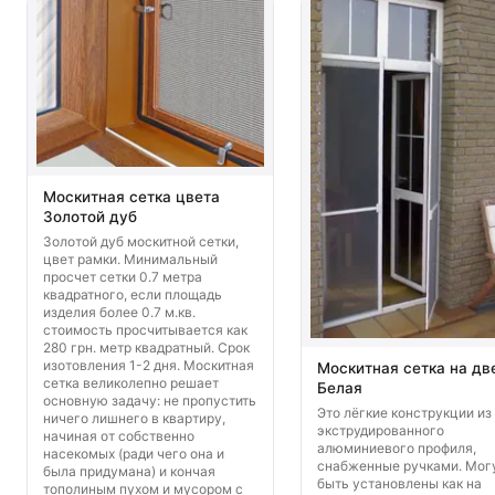
Москитная сетка цвета
Золотой дуб
Золотой дуб москитной сетки,
цвет рамки. Минимальный
просчет сетки 0.7 метра
квадратного, если площадь
изделия более 0.7 м.кв.
стоимость просчитывается как
280 грн. метр квадратный. Срок
изотовления 1-2 дня. Москитная
Москитная сетка на дв
сетка великолепно решает
Белая
основную задачу: не пропустить
Это лёгкие конструкции из
ничего лишнего в квартиру,
экструдированного
начиная от собственно
алюминиевого профиля,
насекомых (ради чего она и
снабженные ручками. Мог
была придумана) и кончая
быть установлены как на
тополиным пухом и мусором с