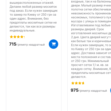
входные, так и на балконн
вышерасположенных этажей.
двери. Малый размер ячее
Делаем любой размер москиток
полотна сетки обеспечива
под заказ. Если нужен замерщик
невозможность проникнов
то замер по Киеву от 250 грн за
насекомых, тополиного пух
один адрес. Внимание, без
мусора с улицы в помещен
предоплаты москитные сетки не
Изготавливаем под любые
делаются, так как все размеры
размеры дверей. Срок
индивидуальные.
изготовления москитных д
2 дня. Цвета дверей могут
как белые так и коричневы
715
грн
метр квадратный
Если нужен замерщик, то 
по Киеву от 250 грн за оди
адрес. Доставка зависит о
места положения и состав
от 250 грн. Минимальный
просчет сеток 1,1 м. кв. за
каждую сетку. Внимание, 
предоплаты москитные сет
делаются.
975
грн
метр квадратный