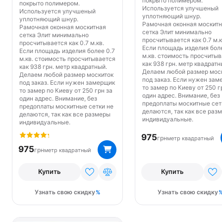
покрыто полимером.
покрыто полимером.
Используется улучшеный
Используется улучшеный
уплотняющий шнур.
уплотняющий шнур.
Рамочная оконная москит
Рамочная оконная москитная
сетка Элит минимально
сетка Элит минимально
просчитывается как 0.7 м.к
просчитывается как 0.7 м.кв.
Если площадь изделия боле
Если площадь изделия более 0.7
м.кв. стоимость просчиты
м.кв. стоимость просчитывается
как 938 грн. метр квадратн
как 938 грн. метр квадратный.
Делаем любой размер мос
Делаем любой размер москиток
под заказ. Если нужен зам
под заказ. Если нужен замерщик
то замер по Киеву от 250 г
то замер по Киеву от 250 грн за
один адрес. Внимание, без
один адрес. Внимание, без
предоплаты москитные сет
предоплаты москитные сетки не
делаются, так как все раз
делаются, так как все размеры
индивидуальные.
индивидуальные.
975
грн
метр квадратный
975
грн
метр квадратный
Купить
Купить
Узнать свою скидку
Узнать свою скидку