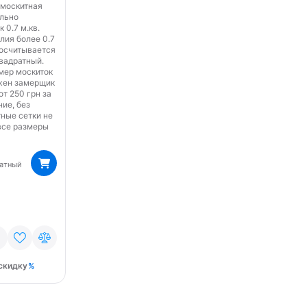
 москитная
ально
 0.7 м.кв.
лия более 0.7
росчитывается
квадратный.
мер москиток
ужен замерщик
от 250 грн за
ние, без
ные сетки не
 все размеры
ратный
скидку