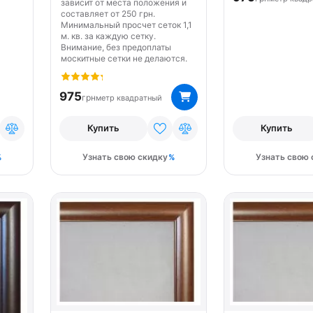
зависит от места положения и
составляет от 250 грн.
Минимальный просчет сеток 1,1
м. кв. за каждую сетку.
Внимание, без предоплаты
москитные сетки не делаются.
975
грн
метр квадратный
Купить
Купить
Узнать свою скидку
Узнать свою 