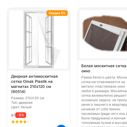
Скидка 5%
Белая москитная сетка
окно
Дверная антимоскитная
Рамка белого цвета. Моск
сетка Omak Plastik на
сетка изготавливается на
метало-пластиковое окно
магнитах 210x120 см
любого размера. Москитна
(90514)
сетка великолепно решает
Размер: 210x120 см
основную задачу: не пропу
Тип: дверная
ничего лишнего в квартиру
Цвет: белый
начиная от собственно
насекомых (ради чего она 
87
-5%
была придумана) и кончая
тополиным пухом и мусоро