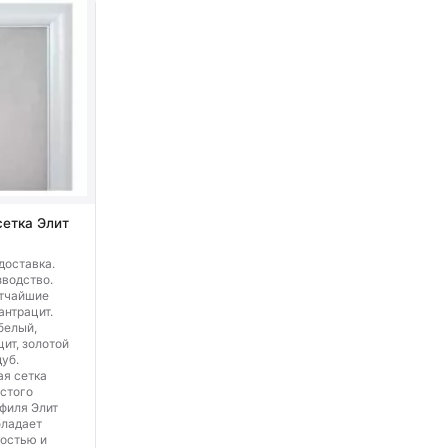
сетка Элит
доставка.
водство.
отчайшие
антрацит.
белый,
ит, золотой
дуб.
ая сетка
лстого
филя Элит
бладает
остью и