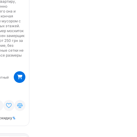
квартиру,
енно
его она и
 кончая
и мусором с
ых этажей.
мер москиток
ужен замерщик
от 250 грн за
ние, без
ные сетки не
 все размеры
атный
скидку