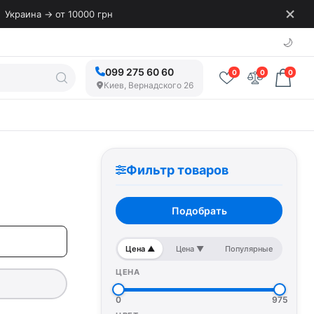
Украина → от 10000 грн
🌙
099 275 60 60
0
0
0
Киев, Вернадского 26
Фильтр товаров
Подобрать
Цена ▲
Цена ▼
Популярные
ЦЕНА
0
975