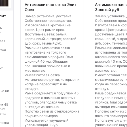
Антимоскитная сетка Элит
Антимоскитная 
Орех
Золотой дуб
лит
Замер, установка, доставка.
Замер, установка, 
Собственное производство.
Собственное произ
Изготовляем в кротчайшие
Изготовляем в кр
а.
сроки. Цвет рамки орех.
сроки. Цвет рамки 
.
Доступные цвета: белый,
Доступные цвета: 
е
коричневый, антрацит, золотой
коричневый, антрац
вая.
дуб, орех, темный дуб.
дуб, орех, темный 
Рамочная москитная сетка
Рамочная москитн
отой
изготовлена из толстого
изготовлена из то
алюминиевого профиля Элит
алюминиевого про
шириной 40 мм. Обладает
шириной 40 мм. О
повышенной прочностью и
повышенной прочн
ит
жесткостью.
жесткостью.
Имеет готовая сетка
Имеет готовая сет
металические ручки, которые ни
металические ручк
когда не пересохнут, и не
когда не пересохну
отпадут.
отпадут.
ые ни
Рама соединяется под углом 45
Рама соединяется 
градусов с помощью скрытых
градусов с помощ
уголков, благодаря чему сетка
уголков, благодар
ом 45
выглядит изысканно.
выглядит изысканн
тых
Полотно сетки из стекловолокна
Полотно сетки из 
етка
покрыто полимером.
покрыто полимеро
Используется улучшеный
Используется улу
локна
уплотняющий шнур.
уплотняющий шнур