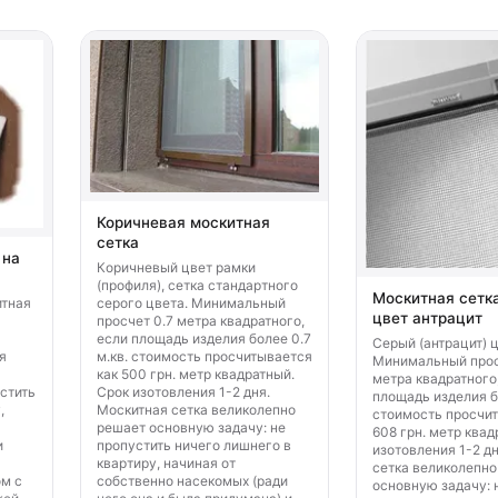
Коричневая москитная
сетка
 на
Коричневый цвет рамки
(профиля), сетка стандартного
Москитная сетка
итная
серого цвета. Минимальный
цвет антрацит
просчет 0.7 метра квадратного,
если площадь изделия более 0.7
Серый (антрацит) 
я
м.кв. стоимость просчитывается
Минимальный прос
как 500 грн. метр квадратный.
метра квадратного
стить
Срок изотовления 1-2 дня.
площадь изделия бо
,
Москитная сетка великолепно
стоимость просчит
решает основную задачу: не
608 грн. метр квад
и
пропустить ничего лишнего в
изотовления 1-2 д
квартиру, начиная от
сетка великолепно
м с
собственно насекомых (ради
основную задачу: 