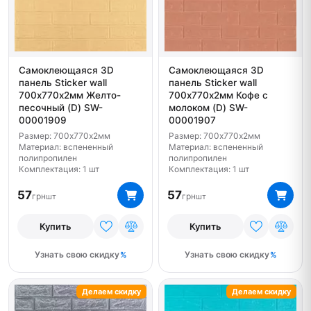
Самоклеющаяся 3D
Самоклеющаяся 3D
панель Sticker wall
панель Sticker wall
700х770х2мм Желто-
700х770х2мм Кофе с
песочный (D) SW-
молоком (D) SW-
00001909
00001907
Размер: 700х770х2мм
Размер: 700х770х2мм
Материал: вспененный
Материал: вспененный
полипропилен
полипропилен
Комплектация: 1 шт
Комплектация: 1 шт
57
57
грн
грн
шт
шт
Купить
Купить
Узнать свою скидку
Узнать свою скидку
Делаем скидку
Делаем скидку