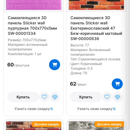
Самоклеящаяся 3D
Самоклеющиеся 3D
панель Sticker wall
панель Sticker wall
пурпурная 700х770х5мм
Екатеринославский 47
SW-00001334
Беж-коричневый матовый
SW-00000636
Размер: 700х770х5мм
Материал: вспененный
Высота: 77
полипропилен
Материал: Вспененный
Комплектация: 1 шт
полипропилен
Тип: Самоклеющаяся основа
Цвет: Коричневый
60
грн
штука
Толщина: 0.5
Длина: 70
62
грн
шт
Купить
Купить
Узнать свою скидку
Узнать свою скидку
Делаем скидку
Делаем скидку