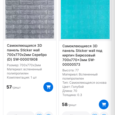
Самоклеющаяся 3D
Самоклеющиеся 3D
панель Sticker wall
панель Sticker wall под
700х770х2мм Серебро
кирпич Бирюзовый
(D) SW-00001908
700x770x3мм SW-
00000573
Размер: 700х770х2мм
Материал: вспененный
Высота: 77
полипропилен
Материал: Вспененный
Комплектация: 1 шт
полипропилен
Тип: Самоклеющаяся основа
57
Цвет: Голубой
грн
шт
Длина: 70
Толщина: 0.3
58
грн
шт