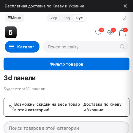
Бесплатная доставка по Киеву и Украине
🌙
☰
Меню
Укр
Eng
Рус
0
0
0
Каталог
Фильтр товаров
3d панели
Будсектор
/
3D панели
Возможны скидки на весь товар
Доставка по Киеву
в этой категории!
и Украине!