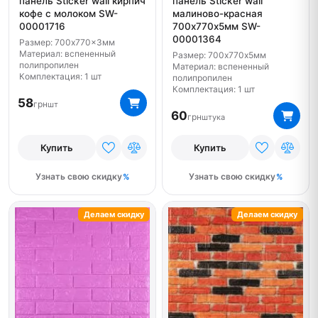
панель Sticker wall кирпич
панель Sticker wall
кофе с молоком SW-
малиново-красная
00001716
700х770х5мм SW-
00001364
Размер: 700x770x3мм
Материал: вспененный
Размер: 700х770х5мм
полипропилен
Материал: вспененный
Комплектация: 1 шт
полипропилен
Комплектация: 1 шт
58
грн
шт
60
грн
штука
Купить
Купить
Узнать свою скидку
Узнать свою скидку
Делаем скидку
Делаем скидку