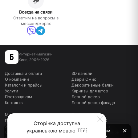
💬
Всегда на связи
Ответим на вопросы в
мессенджерах
Интернет-магазин
Киев, 2006–2026
Доставка и оплата
3D панели
О компании
Двери Омис
Каталоги и прайсы
Декоративные балки
Услуги
Карнизы для штор
Поставщикам
Лепной декор
Контакты
Лепной декор фасада
Москитные сетки
График работы
Подоконники
Будни:
9:00–18:00
Сторінка доступна
Жидкие обои
Суббота:
выходной
українською мовою 🇺🇦
Внимание! Мы работаем c 9 до 18 по будням
Столешницы для столов
Воскресенье:
выходной
(шоу рум до 17-00), в субботу в телефоном