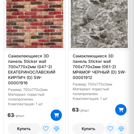
Самоклеющиеся 3D
Самоклеющиеся 3D
панель Sticker wall
панель Sticker wall
700х770х2мм (047-2)
700х770х2мм (061-2)
ЕКАТЕРИНОСЛАВСКИЙ
МРАМОР ЧЕРНЫЙ (D) SW-
КИРПИЧ (D) SW-
00001912
00001916
Размер: 700х770х2мм
Материал: пористый
Размер: 700х770х2мм
полипропилен
Материал: пористый
Комплектация: 1 шт
полипропилен
Комплектация: 1 шт
63
грн
шт
63
грн
шт
Купить
Купить