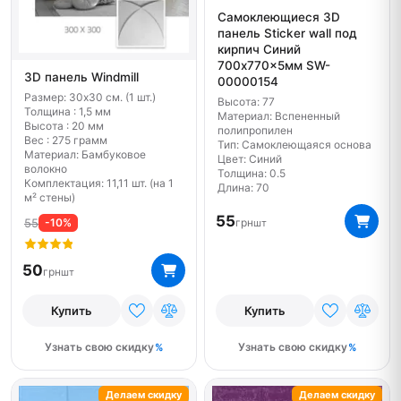
Самоклеющиеся 3D
панель Sticker wall под
кирпич Синий
700x770x5мм SW-
3D панель Windmill
00000154
Размер: 30х30 см. (1 шт.)
Высота: 77
Толщина : 1,5 мм
Материал: Вспененный
Высота : 20 мм
полипропилен
Вес : 275 грамм
Тип: Самоклеющаяся основа
Материал: Бамбуковое
Цвет: Синий
волокно
Толщина: 0.5
Комплектация: 11,11 шт. (на 1
Длина: 70
м² стены)
55
грн
55
-10%
шт
50
грн
шт
Купить
Купить
Узнать свою скидку
Узнать свою скидку
Делаем скидку
Делаем скидку