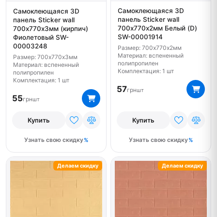
Самоклеющаяся 3D
Самоклеющаяся 3D
панель Sticker wall
панель Sticker wall
700х770х2мм Белый (D)
700х770х3мм (кирпич)
SW-00001914
Фиолетовый SW-
00003248
Размер: 700х770х2мм
Материал: вспененный
Размер: 700х770х3мм
полипропилен
Материал: вспененный
Комплектация: 1 шт
полипропилен
Комплектация: 1 шт
57
грн
шт
55
грн
шт
Купить
Купить
Узнать свою скидку
Узнать свою скидку
Делаем скидку
Делаем скидку