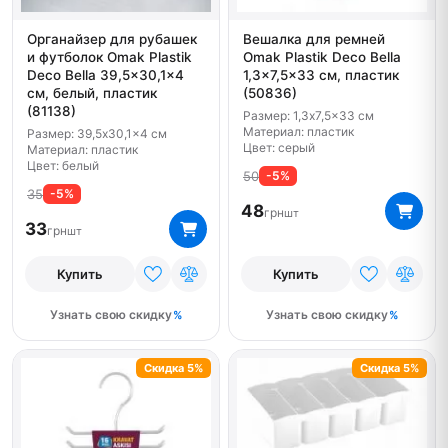
Органайзер для рубашек
Вешалка для ремней
и футболок Omak Plastik
Omak Plastik Deco Bella
Deco Bella 39,5x30,1x4
1,3x7,5x33 см, пластик
см, белый, пластик
(50836)
(81138)
Размер: 1,3x7,5x33 см
Материал: пластик
Размер: 39,5x30,1x4 см
Цвет: серый
Материал: пластик
Цвет: белый
50
-5%
35
-5%
48
грн
шт
33
грн
шт
Купить
Купить
Узнать свою скидку
Узнать свою скидку
Скидка 5%
Скидка 5%