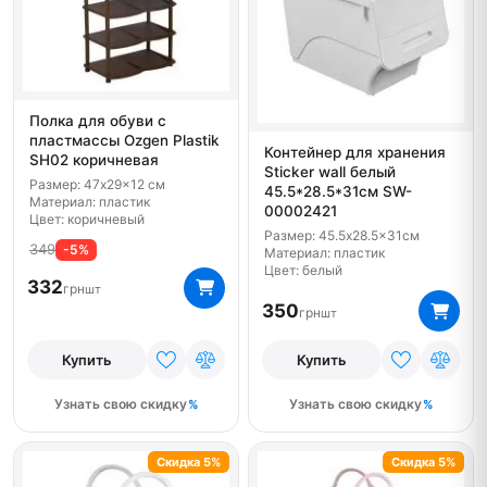
Полка для обуви с
пластмассы Ozgen Plastik
Контейнер для хранения
SH02 коричневая
Sticker wall белый
Размер: 47x29x12 см
45.5*28.5*31см SW-
Материал: пластик
00002421
Цвет: коричневый
Размер: 45.5x28.5x31см
349
-5%
Материал: пластик
Цвет: белый
332
грн
шт
350
грн
шт
Купить
Купить
Узнать свою скидку
Узнать свою скидку
Скидка 5%
Скидка 5%