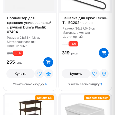
Органайзер для
Вешалка для брюк Tekno-
хранения универсальный
Tel EG202 черная
с ручкой Dunya Plastik
Размер: 36x37,5x5 см
07404
Материал: металл
Цвет: черный
Размер: 21x31x11.8 см
Материал: пластик
336
-5%
Цвет: черный
319
268
-5%
грн
шт
255
грн
шт
Купить
Купить
Узнать свою скидку
Узнать свою скидку
Скидка 5%
Делаем скидку