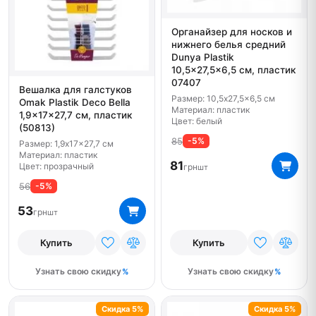
Органайзер для носков и
нижнего белья средний
Dunya Plastik
10,5x27,5x6,5 см, пластик
07407
Вешалка для галстуков
Размер: 10,5x27,5x6,5 см
Omak Plastik Deco Bella
Материал: пластик
1,9x17x27,7 см, пластик
Цвет: белый
(50813)
85
-5%
Размер: 1,9x17x27,7 см
Материал: пластик
81
Цвет: прозрачный
грн
шт
56
-5%
53
грн
шт
Купить
Купить
Узнать свою скидку
Узнать свою скидку
Скидка 5%
Скидка 5%