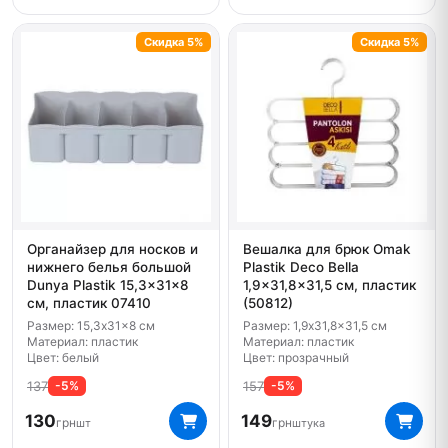
Скидка 5%
Скидка 5%
Органайзер для носков и
Вешалка для брюк Omak
нижнего белья большой
Plastik Deco Bella
Dunya Plastik 15,3x31x8
1,9x31,8x31,5 см, пластик
см, пластик 07410
(50812)
Размер: 15,3x31x8 см
Размер: 1,9x31,8x31,5 см
Материал: пластик
Материал: пластик
Цвет: белый
Цвет: прозрачный
137
157
-5%
-5%
130
149
грн
грн
шт
штука