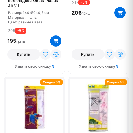
подкладкой Omak Plastik
217
-5%
40511
206
Размер: 140x50x0,5 см
грн
шт
Материал: ткань
Цвет: разные цвета
205
-5%
195
грн
шт
Купить
Купить
Узнать свою скидку
Узнать свою скидку
Скидка 5%
Скидка 5%