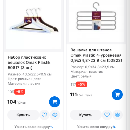
Вешалка для штанов
Omak Plastik 4-уровневая
Набор пластикових
0,9x34,8x23,9 cм (50823)
вешалок Omak Plastik
Размер: 0,9x34,8x23,9 cм
50617 (3 шт)
Материал: пластик
Размер: 43.5x22.5x0.9 см
Цвет: белый
Цвет: разные цвета
Материал: пластик
117
-5%
109
-5%
111
грн
штука
104
грн
шт
Купить
Купить
Узнать свою скидку
Узнать свою скидку