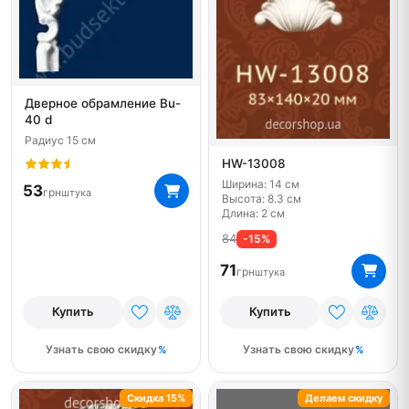
Дверное обрамление Bu-
40 d
Радиус 15 см
HW-13008
Ширина: 14 см
53
грн
штука
Высота: 8.3 см
Длина: 2 см
84
-15%
71
грн
штука
Купить
Купить
Узнать свою скидку
Узнать свою скидку
Скидка 15%
Делаем скидку