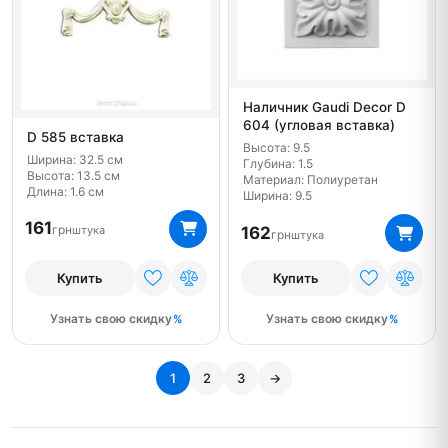
Наличник Gaudi Decor D
604 (угловая вставка)
D 585 вставка
Высота: 9.5
Ширина: 32.5 см
Глубина: 1.5
Высота: 13.5 см
Материал: Полиуретан
Длина: 1.6 см
Ширина: 9.5
161
грн
162
штука
грн
штука
Купить
Купить
Узнать свою скидку
Узнать свою скидку
1
2
3
→