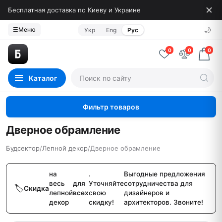
Бесплатная доставка по Киеву и Украине
🌙
☰
Меню
Укр
Eng
Рус
0
0
0
Каталог
Фильтр товаров
Дверное обрамление
Будсектор
/
Лепной декор
/
Дверное обрамление
на
.
Выгодные предложения
весь
для
Уточняйте
сотрудничества для
Скидка
лепной
всех
свою
дизайнеров и
декор
скидку!
архитекторов. Звоните!