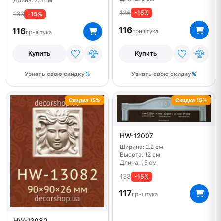
Длина: 2.6 см
136
-15%
136
-15%
116
116
грн
штука
грн
штука
Купить
Купить
Узнать свою скидку
Узнать свою скидку
Скидка 15%
Скидка 15%
HW-12007
Ширина: 2.2 см
Высота: 12 см
Длина: 15 см
138
-15%
117
грн
штука
HW-13082