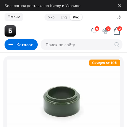
Бесплатная доставка по Киеву и Украине
🌙
☰
Меню
Укр
Eng
Рус
0
0
0
Каталог
Скидка от 10%