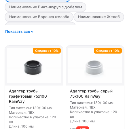
Наименование Винт-шуруп с дюбелем
Наименование Воронка желоба
Наименование Желоб
Наименование Заглушка воронки
Показать все
Наименование Заглушка желоба
Наименование Кронштейн желоба
Скидка от 10%
Скидка от 10%
Наименование Кронштейн трубы
Наименование Муфта желоба
Наименование Муфта трубы
Наименование Отвод трубы
Адаптер трубы
Адаптер трубы серый
Наименование Тройник трубы
графитовый 75х100
75х100 RainWay
RainWay
Тип системы: 130/100 мм
Наименование Труба водосточная
Материал: ПВХ
Тип системы: 130/100 мм
Количество в упаковке: 120
Материал: ПВХ
Наименование Угол желоба
шт
Количество в упаковке: 120
Длина: 100 мм
шт
Наименование Удлинитель кронштейна желоба
Длина: 100 мм