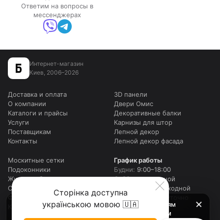
Ответим на вопросы в
мессенджерах
Интернет-магазин
Киев, 2006–2026
Доставка и оплата
3D панели
О компании
Двери Омис
Каталоги и прайсы
Декоративные балки
Услуги
Карнизы для штор
Поставщикам
Лепной декор
Контакты
Лепной декор фасада
Москитные сетки
График работы
Подоконники
Будни:
9:00–18:00
Жидкие обои
Суббота:
выходной
Столешницы для столов
Воскресенье:
выходной
Сторінка доступна
Фотошторы
Онлайн:
круглосуточно
українською мовою 🇺🇦
Внимание! Мы работаем c 9 до 18 по будням
Карта сайта
(шоу рум до 17-00), в субботу в телефоном