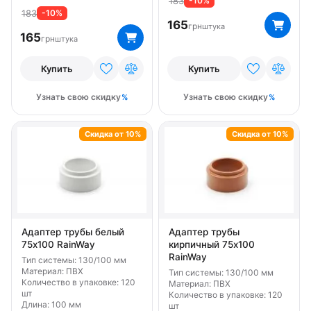
183
-10%
Цвет Белый
Цвет Зеленый
Цвет Коричневый
183
-10%
165
грн
штука
165
Цвет Красный
Цвет Серый
Цвет Черный
грн
штука
Тип 130 мм
Тип 90 мм
Купить
Купить
Узнать свою скидку
Узнать свою скидку
Скидка от 10%
Скидка от 10%
Адаптер трубы белый
Адаптер трубы
75х100 RainWay
кирпичный 75х100
RainWay
Тип системы: 130/100 мм
Материал: ПВХ
Тип системы: 130/100 мм
Количество в упаковке: 120
Материал: ПВХ
шт
Количество в упаковке: 120
Длина: 100 мм
шт