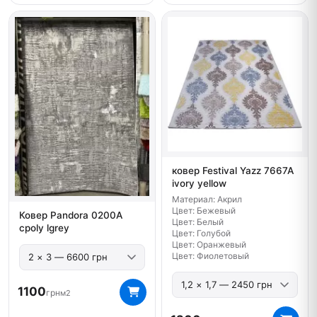
ковер Festival Yazz 7667A
ivory yellow
Материал: Акрил
Цвет: Бежевый
Ковер Pandora 0200A
Цвет: Белый
cpoly lgrey
Цвет: Голубой
Цвет: Оранжевый
Цвет: Фиолетовый
1100
грн
м2