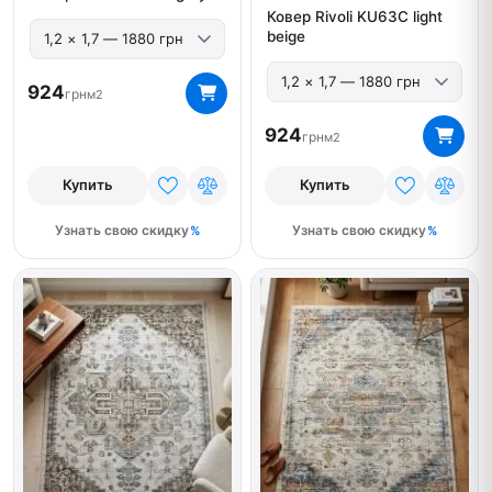
Ковер Rivoli KU63C light
beige
924
грн
м2
924
грн
м2
Купить
Купить
Узнать свою скидку
Узнать свою скидку