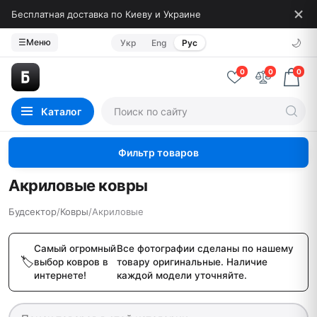
Бесплатная доставка по Киеву и Украине
🌙
☰
Меню
Укр
Eng
Рус
0
0
0
Каталог
Фильтр товаров
Акриловые ковры
Будсектор
/
Ковры
/
Акриловые
Самый огромный
Все фотографии сделаны по нашему
выбор ковров в
товару оригинальные. Наличие
интернете!
каждой модели уточняйте.