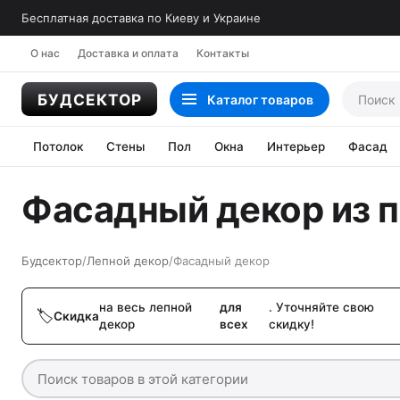
Бесплатная доставка по Киеву и Украине
О нас
Доставка и оплата
Контакты
Каталог
товаров
Потолок
Стены
Пол
Окна
Интерьер
Фасад
Фасадный декор из 
Будсектор
/
Лепной декор
/
Фасадный декор
на весь лепной
для
. Уточняйте свою
Скидка
декор
всех
скидку!