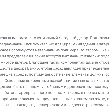
икальным поможет специальный фасадный декор. Под таки
редназначены исключительно для украшения здания. Матер
учае используются материалы из полимера, во втором – из 
. Мы предлагаем широкий ассортимент данных изделий: под
и многое другое. Благодаря таким компонентам дизайн стро
щества декора Важно, чтобы фасад выглядел привлекательн
 внешней среды, поэтому декоративные элементы должны с
а. Основными природными воздействиями являются: • ветер;
должен быть прочным, устойчивым и долговечным, поэтому
езобетона, армированного пенополистирола и прочих матер
коративные элементы, представленные в нашем магазине, 
ьше всего подходит: древнеримском или древнегреческом, в