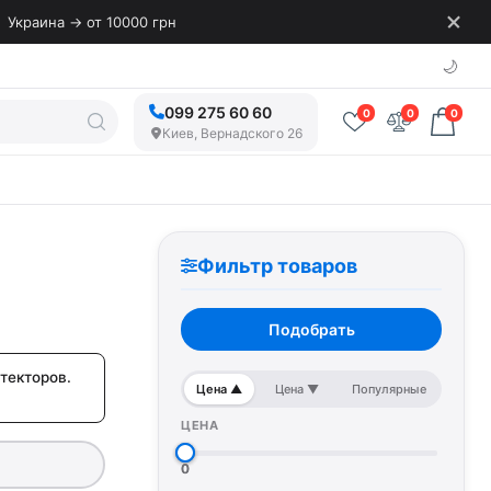
Украина → от 10000 грн
🌙
099 275 60 60
0
0
0
Киев, Вернадского 26
Фильтр товаров
Подобрать
текторов.
Цена ▲
Цена ▼
Популярные
ЦЕНА
0
0