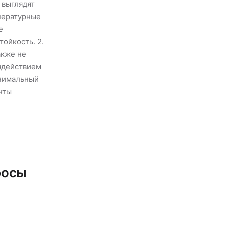
 выглядят
пературные
е
ойкость. 2.
акже не
оздействием
инимальный
нты
росы