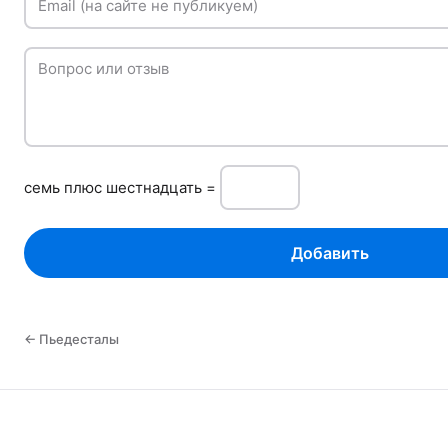
Email (на сайте не публикуем)
Вопрос или отзыв
сeмь плюc шестнадцать =
Добавить
← Пьедесталы