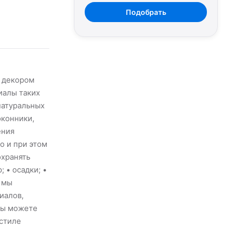
Подобрать
м декором
иалы таких
натуральных
оконники,
ения
о и при этом
охранять
 • осадки; •
 мы
иалов,
вы можете
 стиле