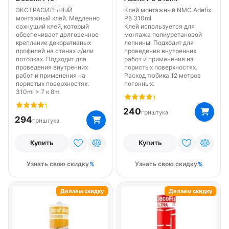
ЭКСТРАСИЛЬНЫЙ
Клей монтажный NMC Adefix
монтажный клей. Медленно
P5 310ml
сохнущий клей, который
Клей используется для
обеспечивает долговечное
монтажа полиуретановой
крепление декоративных
лепнины. Подходит для
профилей на стенах и/или
проведения внутренних
потолках. Подходит для
работ и применения на
проведения внутренних
пористых поверхностях.
работ и применения на
Расход тюбика 12 метров
пористых поверхностях.
погонных.
310ml > 7 к 8m
240
грн
штука
294
грн
штука
Купить
Купить
Узнать свою скидку
Узнать свою скидку
Делаем скидку
Делаем скидку