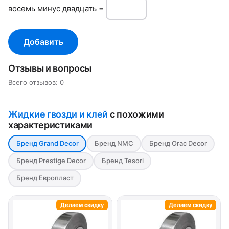
вoсeмь минуc двадцать =
Добавить
Отзывы и вопросы
Всего отзывов: 0
Жидкие гвозди и клей
с похожими
характеристиками
Бренд Grand Decor
Бренд NMC
Бренд Orac Decor
Бренд Prestige Decor
Бренд Tesori
Бренд Европласт
Делаем скидку
Делаем скидку