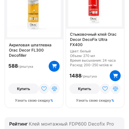
Стыковочный клей Orac
Decor DecoFix Ultra
FX400
Акриловая шпатлевка
Orac Decor FL300
Цвет: белый
Decofiller
Объем: 270 мл
Время высыхания: 24 часа
Расход: 200-250 мл/кв м
588
грн
штука
1488
грн
штука
Купить
Купить
Узнать свою скидку
Узнать свою скидку
Рейтинг
Клей монтажный FDP600 Decofix Pro