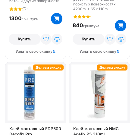
бетон и другие поверхности.
пористых поверхностях.
4200ml > 65 к 110m
1
1300
грн
штука
840
грн
штука
Купить
Купить
Узнать свою скидку
Узнать свою скидку
Делаем скидку
Делаем скидку
Клей монтажный FDP500
Клей монтажный NMC
Decofix Pro
Adefix P5 310ml