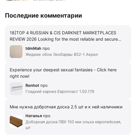
Последние комментарии
18]TOP 4 RUSSIAN & CIS DARKNET MARKETPLACES
REVIEW 2026 Looking for the most reliable and secure
Russian-speaking darknet marketplaces in 2026? Here's
tdmMah
про
our comprehensive review of the top 4 platforms that
Жидкие обои Экобарвы 852-1 Акрил
dominate the underground market scene in Russia,
Ukraine, Belarus, Kazakhstan and other CIS countries. 16]
Experience your deepest sexual fantasies - Click here
#2 BLACKSPRUT MARKET Rating: 9.5/10 BlackSprut has
right now!
rapidly gained popularity due to its lightning-fast
transactions and excellent vendor vetting process. Known
Ronhot
про
for its Russian-speaking community, but fully multilingual.
Гладкий карниз Европласт 1.50.179
Pros: ]Fastest order processing in the industry ]P2P
trading platform - become a vendor and earn ]Strict
Мне нужна добротная доска 2.5 шт и к ней наличники
vendor verification system ]Bitcoin (BTC) with maximum
privacy ]Automatic dispute resolution ]Mobile-friendly
Наталья
про
design ]No transaction limits Cons: ]Smaller product
Доборная доска ПВХ 150 мм ольха европейская,
шт
selection than Kraken ]Interface can be overwhelming for
beginners Official Links: ]BlackSprut Gateway ]BlackSprut