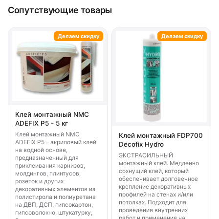
Сопутствующие товары
Делаем скидку
Делаем скидку
Клей монтажный NMC
ADEFIX P5 - 5 кг
Клей монтажный NMC
Клей монтажный FDP700
ADEFIX P5 – акриловый клей
Decofix Hydro
на водной основе,
ЭКСТРАСИЛЬНЫЙ
предназначенный для
монтажный клей. Медленно
приклеивания карнизов,
сохнущий клей, который
молдингов, плинтусов,
обеспечивает долговечное
розеток и других
крепление декоративных
декоративных элементов из
профилей на стенах и/или
полистирола и полиуретана
потолках. Подходит для
на ДВП, ДСП, гипсокартон,
проведения внутренних
гипсоволокно, штукатурку,
работ и применения на