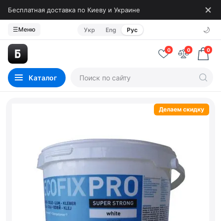
Бесплатная доставка по Киеву и Украине
🌙
☰
Меню
Укр
Eng
Рус
0
0
0
Каталог
Делаем скидку