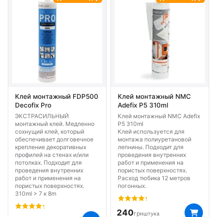
Клей монтажный FDP500
Клей монтажный NMC
Decofix Pro
Adefix P5 310ml
ЭКСТРАСИЛЬНЫЙ
Клей монтажный NMC Adefix
монтажный клей. Медленно
P5 310ml
сохнущий клей, который
Клей используется для
обеспечивает долговечное
монтажа полиуретановой
крепление декоративных
лепнины. Подходит для
профилей на стенах и/или
проведения внутренних
потолках. Подходит для
работ и применения на
проведения внутренних
пористых поверхностях.
работ и применения на
Расход тюбика 12 метров
пористых поверхностях.
погонных.
310ml > 7 к 8m
240
грн
штука