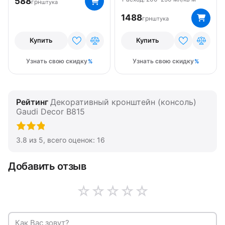
588
грн
штука
1488
грн
штука
Купить
Купить
Узнать свою скидку
Узнать свою скидку
Рейтинг
Декоративный кронштейн (консоль)
Gaudi Decor B815
3.8
из
5
, всего оценок:
16
Добавить отзыв
☆
☆
☆
☆
☆
Как Вас зовут?