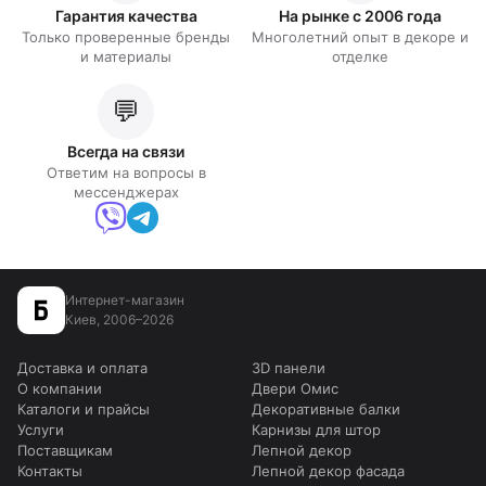
Гарантия качества
На рынке с 2006 года
Только проверенные бренды
Многолетний опыт в декоре и
и материалы
отделке
💬
Всегда на связи
Ответим на вопросы в
мессенджерах
Интернет-магазин
Киев, 2006–2026
Доставка и оплата
3D панели
О компании
Двери Омис
Каталоги и прайсы
Декоративные балки
Услуги
Карнизы для штор
Поставщикам
Лепной декор
Контакты
Лепной декор фасада