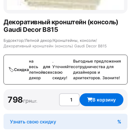
Декоративный кронштейн (консоль)
Gaudi Decor B815
Будсектор
/
Лепной декор
/
Кронштейны, консоли
/
Декоративный кронштейн (консоль) Gaudi Decor B815
на
.
Выгодные предложения
весь
для
Уточняйте
сотрудничества для
Скидка
лепной
всех
свою
дизайнеров и
декор
скидку!
архитекторов. Звоните!
798
В корзину
грн
шт.
Узнать свою скидку