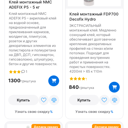
Клей монтажный NMC
ADEFIX P5 - 5 кг
Клей монтажный NMC
Клей монтажный FDP700
ADEFIX P5 – акриловый клей
Decofix Hydro
на водной основе,
ЭКСТРАСИЛЬНЫЙ
предназначенный для
монтажный клей. Медленно
приклеивания карнизов,
сохнущий клей, который
молдингов, плинтусов,
обеспечивает долговечное
розеток и других
крепление декоративных
декоративных элементов из
профилей на стенах и/или
полистирола и полиуретана
потолках. Подходит для
на ДВП, ДСП, гипсокартон,
проведения внутренних
гипсоволокно, штукатурку,
работ и применения на
бетон и другие поверхности.
пористых поверхностях.
4200ml > 65 к 110m
1
1300
грн
штука
840
грн
штука
Купить
Купить
Узнать свою скидку
Узнать свою скидку
Делаем скидку
Делаем скидку