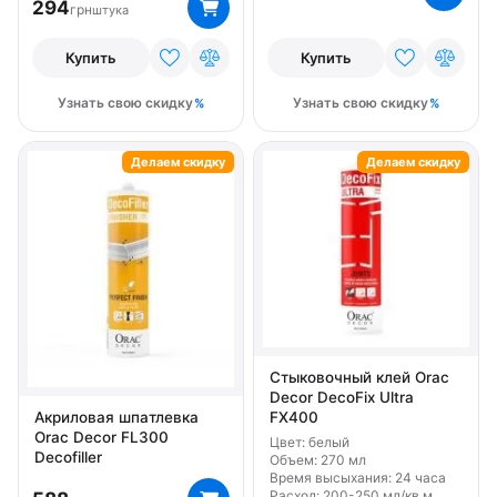
294
грн
штука
Купить
Купить
Узнать свою скидку
Узнать свою скидку
Делаем скидку
Делаем скидку
Стыковочный клей Orac
Decor DecoFix Ultra
FX400
Акриловая шпатлевка
Orac Decor FL300
Цвет: белый
Decofiller
Объем: 270 мл
Время высыхания: 24 часа
Расход: 200-250 мл/кв м