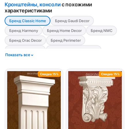
Кронштейны, консоли
с похожими
характеристиками
Бренд Classic Home
Бренд Gaudi Decor
Бренд Harmony
Бренд Home Decor
Бренд NMC
Бренд Orac Decor
Бренд Perimeter
Бренд Европласт
Материал Дюрополимер
Показать все
Материал Полиуретан
Скидка 15%
Скидка 15%