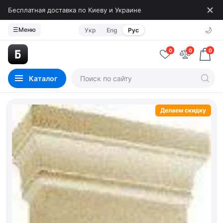
Бесплатная доставка по Киеву и Украине
🌙
☰
Меню
Укр
Eng
Рус
0
0
0
Каталог
Делаем скидку