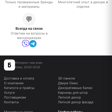
Только проверенные бренды
Многолетний опыт в декоре и
и материалы
отделке
💬
Всегда на связи
Ответим на вопросы в
мессенджерах
Интернет-магазин
Киев, 2006–2026
Доставка и оплата
3D панели
О компании
Двери Омис
Каталоги и прайсы
Декоративные балки
Услуги
Карнизы для штор
Поставщикам
Лепной декор
Контакты
Лепной декор фасада
Москитные сетки
График работы