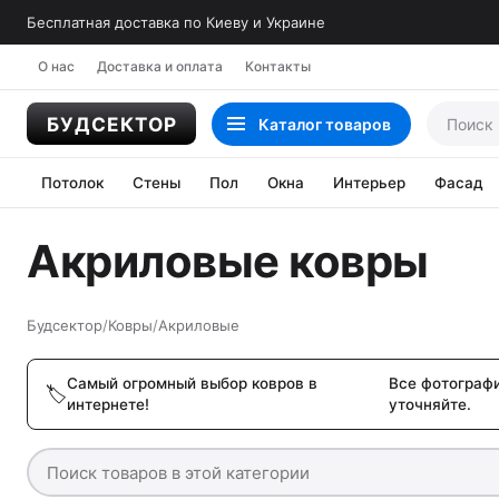
Бесплатная доставка по Киеву и Украине
О нас
Доставка и оплата
Контакты
Каталог
товаров
Потолок
Стены
Пол
Окна
Интерьер
Фасад
Акриловые ковры
Будсектор
/
Ковры
/
Акриловые
Самый огромный выбор ковров в
Все фотограф
интернете!
уточняйте.