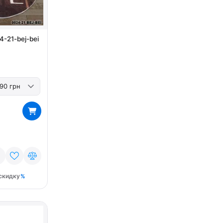
4-21-bej-bei
скидку