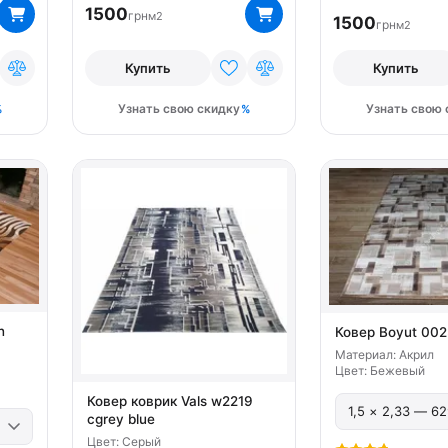
1500
грн
м2
1500
грн
м2
Купить
Купить
Узнать свою скидку
Узнать свою 
n
Ковер Boyut 002
Материал: Акрил
Цвет: Бежевый
Ковер коврик Vals w2219
cgrey blue
Цвет: Серый