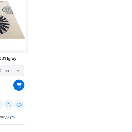
01 lgrey
скидку