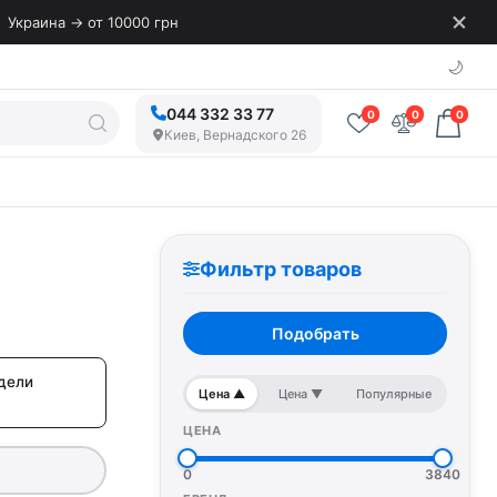
Украина → от 10000 грн
🌙
044 332 33 77
0
0
0
Киев, Вернадского 26
Фильтр товаров
Подобрать
дели
Цена ▲
Цена ▼
Популярные
ЦЕНА
0
3840