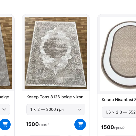
beige
Ковер Tons 8126 beige vizon
Ковер Nisantasi 
1500
грн
м2
1500
грн
м2