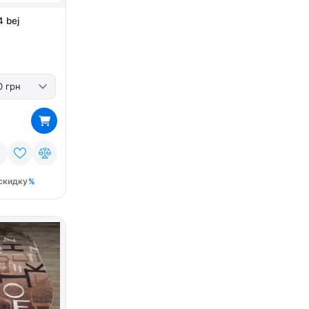
 bej
скидку