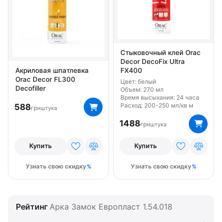
Стыковочный клей Orac
Decor DecoFix Ultra
FX400
Акриловая шпатлевка
Orac Decor FL300
Цвет: белый
Decofiller
Объем: 270 мл
Время высыхания: 24 часа
Расход: 200-250 мл/кв м
588
грн
штука
1488
грн
штука
Купить
Купить
Узнать свою скидку
Узнать свою скидку
Рейтинг
Арка Замок Европласт 1.54.018