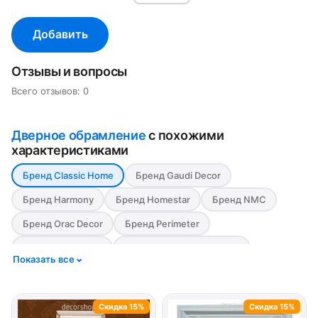
Добавить
Отзывы и вопросы
Всего отзывов: 0
Дверное обрамление
с похожими
характеристиками
Бренд Classic Home
Бренд Gaudi Decor
Бренд Harmony
Бренд Homestar
Бренд NMC
Бренд Orac Decor
Бренд Perimeter
Бренд Европласт
Материал Дюрополимер
Показать все
Материал Полимер
Материал Полиуретан
Скидка 15%
Скидка 15%