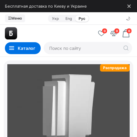
Бесплатная доставка по Киеву и Украине
🌙
☰
Меню
Укр
Eng
Рус
0
0
0
Каталог
Распродажа