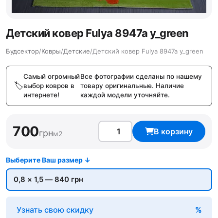
Детский ковер Fulya 8947a y_green
Будсектор
/
Ковры
/
Детские
/
Детский ковер Fulya 8947a y_green
Самый огромный
Все фотографии сделаны по нашему
выбор ковров в
товару оригинальные. Наличие
интернете!
каждой модели уточняйте.
700
В корзину
грн
м2
Узнать свою скидку