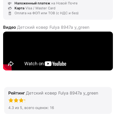
Наложенный платеж
на Новой Почте
Карта
Visa / Master Card
Оплата на ФОП или ТОВ (с НДС и без)
Видео
Детский ковер Fulya 8947a y_green
Рейтинг
Детский ковер Fulya 8947a y_green
4.3
из
5
, всего оценок:
16