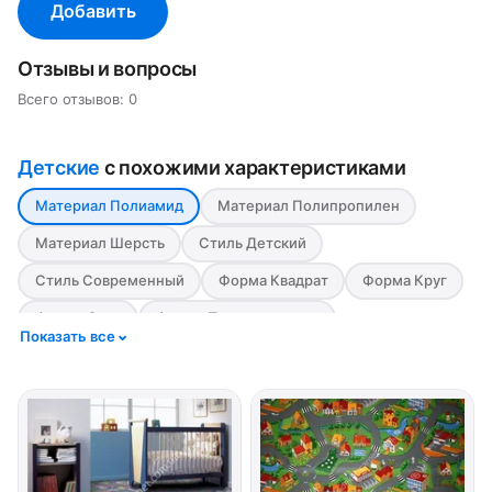
Добавить
Отзывы и вопросы
Всего отзывов: 0
Детские
с похожими характеристиками
Материал Полиамид
Материал Полипропилен
Материал Шерсть
Стиль Детский
Стиль Современный
Форма Квадрат
Форма Круг
Форма Овал
Форма Прямоугольник
Показать все
Цвет Бежевый
Цвет Белый
Цвет Бордовый
Цвет Голубой
Цвет Зеленый
Цвет Коричневый
Цвет Красный
Цвет Оранжевый
Цвет Розовый
Цвет Салатовый
Цвет Серый
Цвет Синий