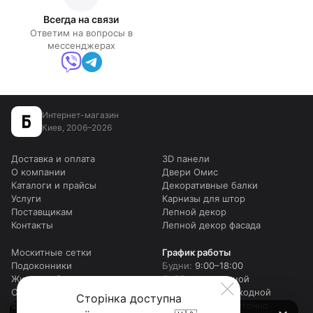
Всегда на связи
Ответим на вопросы в
мессенджерах
Интернет-магазин
Киев, 2006–2026
Доставка и оплата
3D панели
О компании
Двери Омис
Каталоги и прайсы
Декоративные балки
Услуги
Карнизы для штор
Поставщикам
Лепной декор
Контакты
Лепной декор фасада
Москитные сетки
График работы
Подоконники
Будни:
9:00–18:00
Жидкие обои
Суббота:
выходной
Столешницы для столов
Воскресенье:
выходной
Сторінка доступна
Фотошторы
Онлайн:
круглосуточно