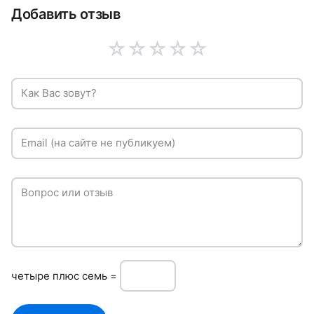
Добавить отзыв
☆
☆
☆
☆
☆
Как Вас зовут?
Email (на сайте не публикуем)
Вопрос или отзыв
чeтырe плюc семь =