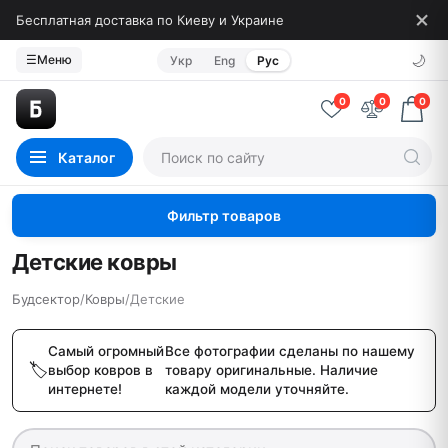
Бесплатная доставка по Киеву и Украине
🌙
☰
Меню
Укр
Eng
Рус
0
0
0
Каталог
Фильтр товаров
Детские ковры
Будсектор
/
Ковры
/
Детские
Самый огромный
Все фотографии сделаны по нашему
выбор ковров в
товару оригинальные. Наличие
интернете!
каждой модели уточняйте.