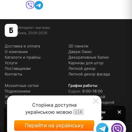
Интернет-магазин
Киев, 2006–2026
Доставка и оплата
3D панели
О компании
Двери Омис
Каталоги и прайсы
Декоративные балки
Услуги
Карнизы для штор
Поставщикам
Лепной декор
Контакты
Лепной декор фасада
Москитные сетки
График работы
Подоконники
Будни:
9:00–18:00
Жидкие обои
Суббота:
выходной
Столешницы для столов
Воскресенье:
выходной
Сторінка доступна
Фотошторы
Онлайн:
круглосуточно
українською мовою 🇺🇦
Внимание! Мы работаем c 9 до 18 по будням
Карта сайта
(шоу рум до 17-00), в субботу в телефоном
режиме с 10 до 16, и в воскресенье выходные.
Перейти на українську
Оформляйте заказы онлайн в любое время, и мы
Политика конфиденциальности
Политика cookies