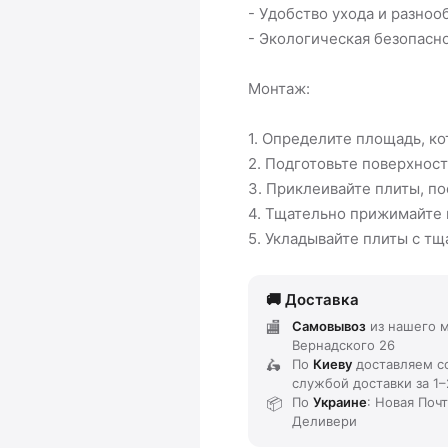
- Удобство ухода и разноо
- Экологическая безопасно
Монтаж:
1. Определите площадь, к
2. Подготовьте поверхность
3. Приклеивайте плиты, п
4. Тщательно прижимайте 
5. Укладывайте плиты с т
Доставка
Самовывоз
из нашего м
Вернадского 26
По
Киеву
доставляем
с
службой доставки
за
1–
По
Украине
: Новая Поч
Деливери