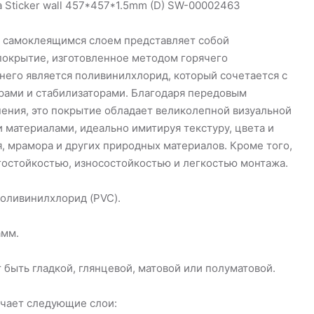
 Sticker wall 457*457*1.5mm (D) SW-00002463
с самоклеящимся слоем представляет собой
окрытие, изготовленное методом горячего
 него является поливинилхлорид, который сочетается с
рами и стабилизаторами. Благодаря передовым
нения, это покрытие обладает великолепной визуальной
 материалами, идеально имитируя текстуру, цвета и
я, мрамора и других природных материалов. Кроме того,
гостойкостью, износостойкостью и легкостью монтажа.
поливинилхлорид (PVC).
амм.
 быть гладкой, глянцевой, матовой или полуматовой.
ючает следующие слои: