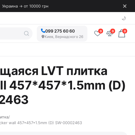
Украина → от 10000 грн
🌙
099 275 60 60
0
0
0
Киев, Вернадского 26
щаяся LVT плитка
all 457*457*1.5mm (D)
2463
итка
/
cker wall 457*457*1.5mm (D) SW-00002463