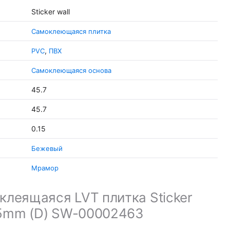
Sticker wall
Cамоклеющаяся плитка
,
PVC
ПВХ
Самоклеющаяся основа
45.7
45.7
0.15
Бежевый
Мрамор
леящаяся LVT плитка Sticker
.5mm (D) SW-00002463