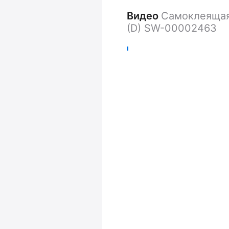
Видео
Самоклеящаяс
(D) SW-00002463