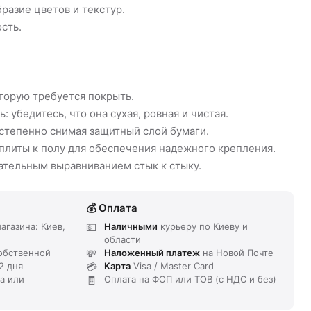
бразие цветов и текстур.
сть.
оторую требуется покрыть.
: убедитесь, что она сухая, ровная и чистая.
остепенно снимая защитный слой бумаги.
плиты к полу для обеспечения надежного крепления.
щательным выравниванием стык к стыку.
Оплата
агазина: Киев,
Наличными
курьеру по Киеву и
области
обственной
Наложенный платеж
на Новой Почте
2 дня
Карта
Visa / Master Card
та или
Оплата на ФОП или ТОВ (с НДС и без)