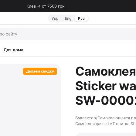
Киев → от 7500 грн
Укр
Eng
Рус
Для дома
Самоклея
Делаем скидку
Sticker w
SW-0000
Будсектор
/
Самоклеющаяся пл
Самоклеящаяся LVT плитка Sti