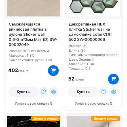
Самоклеящаяся
Декоративная ПВХ
виниловая плитка в
плитка Sticker wall на
рулоне Sticker wall
самоклейке соты СПП
0,6*3m*2мм Мат (D) SW-
502 SW-00000666
00002049
Высота: 30
Длина: 30
Размер: 3000х600х2мм
Тип: Самоклеющаяся основа
Материал: ПВХ
Цвет: Зеленый
Комплектация: рулон 1 шт
Материал: ПВХ
Толщина: 0.5
402
грн
шт
52
грн
шт
Купить
Купить
Узнать свою скидку
Узнать свою скидку
Делаем скидку
Делаем скидку