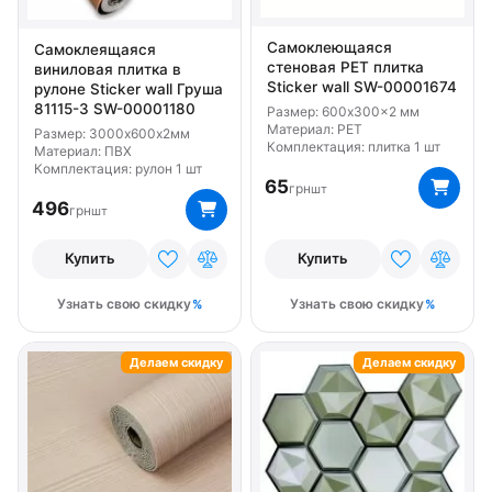
Самоклеющаяся
Самоклеящаяся
стеновая PET плитка
виниловая плитка в
Sticker wall SW-00001674
рулоне Sticker wall Груша
81115-3 SW-00001180
Размер: 600x300x2 мм
Материал: PET
Размер: 3000х600х2мм
Комплектация: плитка 1 шт
Материал: ПВХ
Комплектация: рулон 1 шт
65
грн
шт
496
грн
шт
Купить
Купить
Узнать свою скидку
Узнать свою скидку
Делаем скидку
Делаем скидку