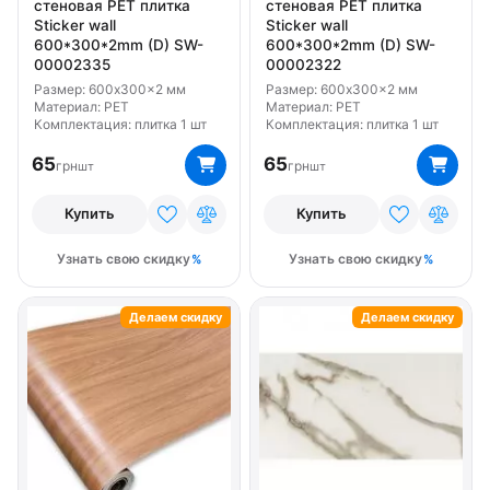
стеновая PET плитка
стеновая PET плитка
Стилизация Однотонный
Стилизация Узор
Sticker wall
Sticker wall
Тип Самоклеющаяся основа
600*300*2mm (D) SW-
600*300*2mm (D) SW-
00002335
00002322
Размер: 600x300x2 мм
Размер: 600x300x2 мм
Материал: PET
Материал: PET
Комплектация: плитка 1 шт
Комплектация: плитка 1 шт
65
65
грн
грн
шт
шт
Купить
Купить
Узнать свою скидку
Узнать свою скидку
Делаем скидку
Делаем скидку