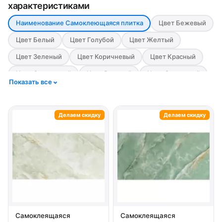
характеристиками
Наименование Cамоклеющаяся плитка
Цвет Бежевый
Цвет Белый
Цвет Голубой
Цвет Желтый
Цвет Зеленый
Цвет Коричневый
Цвет Красный
Цвет Оранжевый
Цвет Розовый
Цвет Салатовый
Показать все
Цвет Серый
Цвет Синий
Цвет Фиолетовый
Цвет Черный
Материал IXPE пена
Материал PET
Делаем скидку
Делаем скидку
Материал PVC
Материал Алюминий
Материал ПВХ
Материал Полиуретан
Материал Пористый полипропилен
Материал Стекло
Стилизация Бетон
Стилизация Дерево
Стилизация Камень
Стилизация Кирпич
Стилизация Мозаика
Стилизация Мрамор
Самоклеящаяся
Самоклеящаяся