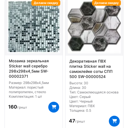
Делаем скидку
Делаем скидку
Мозаика зеркальная
Декоративная ПВХ
Sticker wall серебро
плитка Sticker wall на
298х298х4,5мм SW-
самоклейке соты СПП
00002371
500 SW-00000524
Размер: 298х298х4,5мм
Высота: 30
Материал: пористый
Длина: 30
полипропилен, стекло
Тип: Самоклеющаяся основа
Комплектация: 1 шт
Цвет: Серый
Цвет: Черный
Материал: ПВХ
160
грн
шт
Толщина: 0.5
47
грн
шт