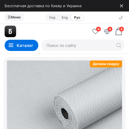
Бесплатная доставка по Киеву и Украине
🌙
☰
Меню
Укр
Eng
Рус
0
0
0
Каталог
Делаем скидку