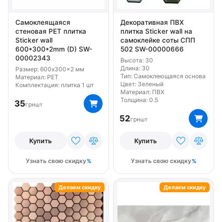
Самоклеящаяся
Декоративная ПВХ
стеновая PET плитка
плитка Sticker wall на
Sticker wall
самоклейке соты СПП
600*300*2mm (D) SW-
502 SW-00000666
00002343
Высота: 30
Длина: 30
Размер: 600x300x2 мм
Тип: Самоклеющаяся основа
Материал: PET
Цвет: Зеленый
Комплектация: плитка 1 шт
Материал: ПВХ
Толщина: 0.5
35
грн
шт
52
грн
шт
Купить
Купить
Узнать свою скидку
Узнать свою скидку
Делаем скидку
Делаем скидку