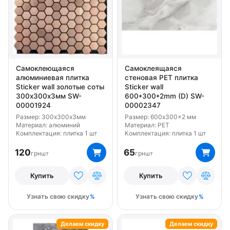
Самоклеющаяся
Самоклеящаяся
алюминиевая плитка
стеновая PET плитка
Sticker wall золотые соты
Sticker wall
300х300х3мм SW-
600*300*2mm (D) SW-
00001924
00002347
Размер: 300х300х3мм
Размер: 600x300x2 мм
Материал: алюминий
Материал: PET
Комплектация: плитка 1 шт
Комплектация: плитка 1 шт
120
65
грн
грн
шт
шт
Купить
Купить
Узнать свою скидку
Узнать свою скидку
Делаем скидку
Делаем скидку