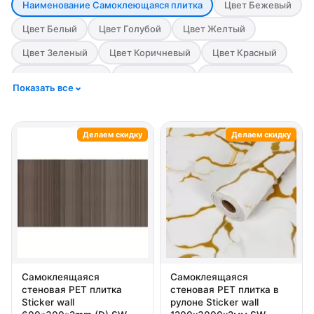
Наименование Cамоклеющаяся плитка
Цвет Бежевый
Цвет Белый
Цвет Голубой
Цвет Желтый
Цвет Зеленый
Цвет Коричневый
Цвет Красный
Цвет Оранжевый
Цвет Розовый
Цвет Салатовый
Показать все
Цвет Серый
Цвет Синий
Цвет Фиолетовый
Цвет Черный
Материал IXPE пена
Материал PET
Делаем скидку
Делаем скидку
Материал PVC
Материал Алюминий
Материал ПВХ
Материал Полиуретан
Материал Пористый полипропилен
Материал Стекло
Стилизация Бетон
Стилизация Дерево
Стилизация Камень
Стилизация Кирпич
Стилизация Мозаика
Стилизация Мрамор
Самоклеящаяся
Самоклеящаяся
стеновая PET плитка
стеновая PET плитка в
Стилизация Однотонный
Стилизация Узор
Sticker wall
рулоне Sticker wall