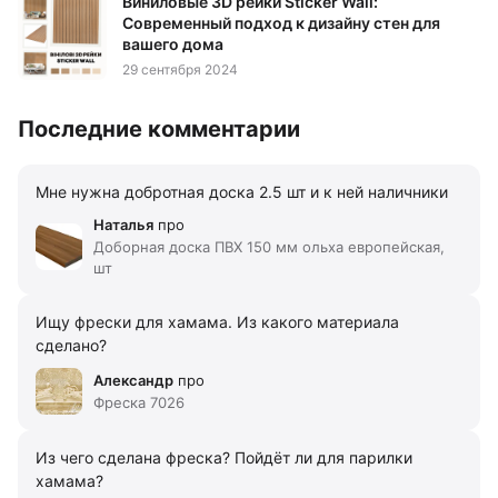
Виниловые 3D рейки Sticker Wall:
Современный подход к дизайну стен для
вашего дома
29 сентября 2024
Последние комментарии
Мне нужна добротная доска 2.5 шт и к ней наличники
Наталья
про
Доборная доска ПВХ 150 мм ольха европейская,
шт
Ищу фрески для хамама. Из какого материала
сделано?
Александр
про
Фреска 7026
Из чего сделана фреска? Пойдёт ли для парилки
хамама?