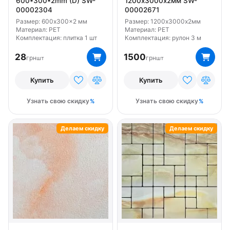
Тип Самоклеющаяся основа
600*300*2mm (D) SW-
1200х3000х2мм SW-
00002304
00002671
Размер: 600x300x2 мм
Размер: 1200х3000х2мм
Материал: PET
Материал: PET
Комплектация: плитка 1 шт
Комплектация: рулон 3 м
28
1500
грн
грн
шт
шт
Купить
Купить
Узнать свою скидку
Узнать свою скидку
Делаем скидку
Делаем скидку