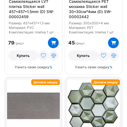
Самоклеящаяся LVT
Самоклеящаяся PET
плитка Sticker wall
мозаика Sticker wall
457*457*1.5mm (D) SW-
30*30см*4мм (D) SW-
00002459
00002442
Размер: 457x457x1.5 мм
Размер: 300x300x4 мм
Материал: PVC
Материал: PET
Комплектация: плитка 1 шт
Комплектация: плитка 1 шт
79
45
грн
грн
шт
шт
Купить
Купить
Узнать свою скидку
Узнать свою скидку
Делаем скидку
Делаем скидку