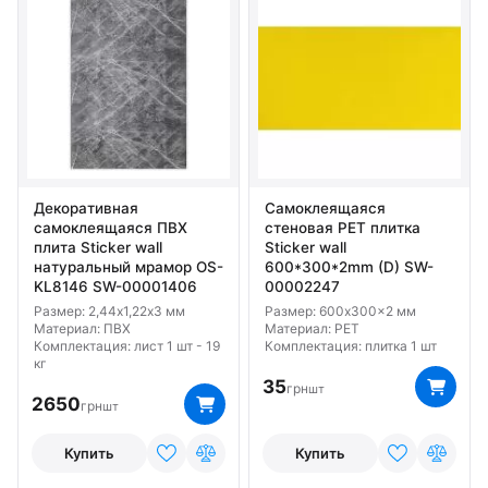
Декоративная
Самоклеящаяся
самоклеящаяся ПВХ
стеновая PET плитка
плита Sticker wall
Sticker wall
натуральный мрамор OS-
600*300*2mm (D) SW-
KL8146 SW-00001406
00002247
Размер: 2,44х1,22х3 мм
Размер: 600x300x2 мм
Материал: ПВХ
Материал: PET
Комплектация: лист 1 шт - 19
Комплектация: плитка 1 шт
кг
35
грн
шт
2650
грн
шт
Купить
Купить