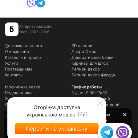
Интернет-магазин
Киев, 2006–2026
Доставка и оплата
3D панели
О компании
Двери Омис
Каталоги и прайсы
Декоративные балки
Услуги
Карнизы для штор
Поставщикам
Лепной декор
Контакты
Лепной декор фасада
Москитные сетки
График работы
Подоконники
Будни:
9:00–18:00
Жидкие обои
Суббота:
выходной
Столешницы для столов
Воскресенье:
выходной
Сторінка доступна
Фотошторы
Онлайн:
круглосуточно
українською мовою 🇺🇦
Внимание! Мы работаем c 9 до 18 по будням
Карта сайта
(шоу рум до 17-00), в субботу в телефоном
режиме с 10 до 16, и в воскресенье выходные.
Перейти на українську
Оформляйте заказы онлайн в любое время, и мы
Политика конфиденциальности
Политика cookies
с Вами свяжемся.