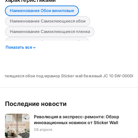
Наименование Обои виниловые
Наименование Самоклеющиеся обои
Наименование Самоклеющиеся пленка
Наименование Самоклеящиеся обои
Показать все
Наименование Текстурные самоклеящиеся обои
Цвет Бежевый
Цвет Белый
Цвет Голубой
Цвет Желтый
Цвет Зеленый
Цвет Коричневый
оклеящиеся обои под мрамор Sticker wall бежевый JC 10 SW-000007
Цвет Красный
Цвет Оранжевый
Цвет Розовый
Цвет Салатовый
Цвет Серый
Цвет Синий
Последние новости
Цвет Фиолетовый
Цвет Черный
Материал Бумажная основа
Материал Лён
Революция в экспресс-ремонте: Обзор
инновационных новинок от Sticker Wall
Материал ПВХ
Стилизация Дерево
08 апреля
Стилизация Камень
Стилизация Кирпич