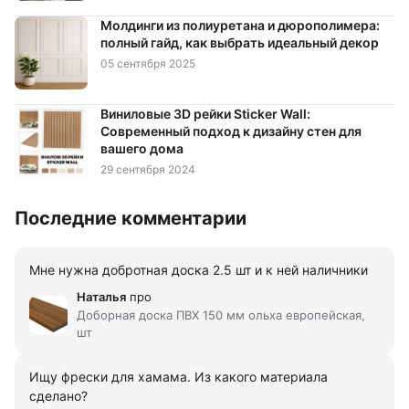
Молдинги из полиуретана и дюрополимера:
Стилизация Мрамор
Стилизация Однотонный
полный гайд, как выбрать идеальный декор
Стилизация Узор
Тип Двухслойные
05 сентября 2025
Тип Самоклеющаяся основа
Виниловые 3D рейки Sticker Wall:
Современный подход к дизайну стен для
вашего дома
29 сентября 2024
Последние комментарии
Мне нужна добротная доска 2.5 шт и к ней наличники
Наталья
про
Доборная доска ПВХ 150 мм ольха европейская,
шт
Ищу фрески для хамама. Из какого материала
сделано?