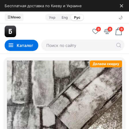
Бесплатная доставка по Киеву и Украине
🌙
☰
Меню
Укр
Eng
Рус
0
0
0
Каталог
Делаем скидку