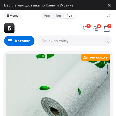
Бесплатная доставка по Киеву и Украине
🌙
☰
Меню
Укр
Eng
Рус
0
0
0
Каталог
Делаем скидку