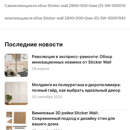
Цвет Желтый
Цвет Зеленый
Цвет Коричневый
← Самоклеющиеся обои Sticker wall 2800*500*2мм (D) SW-0000194
Цвет Красный
Цвет Оранжевый
Цвет Розовый
Самоклеющиеся обои Sticker wall 2800*500*2мм (D) SW-00001946 
Цвет Салатовый
Цвет Серый
Цвет Синий
Цвет Фиолетовый
Цвет Черный
Материал Бумажная основа
Материал Лён
Последние новости
Материал ПВХ
Стилизация Дерево
Революция в экспресс-ремонте: Обзор
инновационных новинок от Sticker Wall
Стилизация Камень
Стилизация Кирпич
08 апреля
Стилизация Мрамор
Стилизация Однотонный
Стилизация Узор
Тип Двухслойные
Молдинги из полиуретана и дюрополимера:
полный гайд, как выбрать идеальный декор
Тип Самоклеющаяся основа
05 сентября 2025
Виниловые 3D рейки Sticker Wall:
Современный подход к дизайну стен для
вашего дома