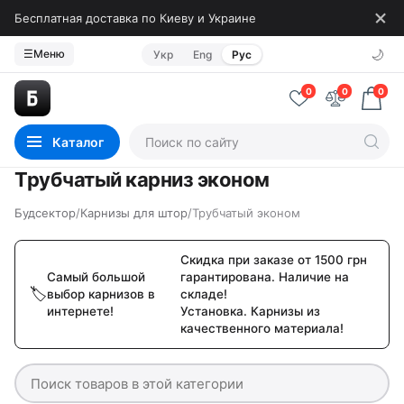
Бесплатная доставка по Киеву и Украине
🌙
☰
Меню
Укр
Eng
Рус
0
0
0
Каталог
Трубчатый карниз эконом
Будсектор
/
Карнизы для штор
/
Трубчатый эконом
Скидка при заказе от 1500 грн
Самый большой
гарантирована. Наличие на
выбор карнизов в
складе!
интернете!
Установка. Карнизы из
качественного материала!