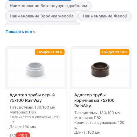
Наименование Винт-шуруп с дюбелем
Наименование Воронка желоба
Наименование Желоб
Наименование Заглушка воронки
Показать все
Наименование Заглушка желоба
Наименование Кронштейн желоба
Скидка от 10%
Скидка от 10%
Наименование Кронштейн трубы
Наименование Муфта желоба
Наименование Муфта трубы
Наименование Отвод трубы
Адаптер трубы серый
Адаптер трубы
Наименование Тройник трубы
75х100 RainWay
коричневый 75х100
RainWay
Тип системы: 130/100 мм
Наименование Труба водосточная
Материал: ПВХ
Тип системы: 130/100 мм
Количество в упаковке: 120
Материал: ПВХ
Наименование Угол желоба
шт
Количество в упаковке: 120
Длина: 100 мм
шт
Наименование Удлинитель кронштейна желоба
Длина: 100 мм
183
-10%