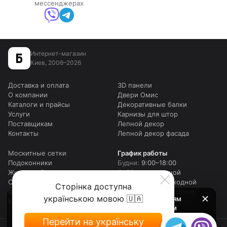
мессенджерах
Интернет-магазин
Киев, 2006–2026
Доставка и оплата
3D панели
О компании
Двери Омис
Каталоги и прайсы
Декоративные балки
Услуги
Карнизы для штор
Поставщикам
Лепной декор
Контакты
Лепной декор фасада
Москитные сетки
График работы
Подоконники
Будни:
9:00–18:00
Жидкие обои
Суббота:
выходной
Столешницы для столов
Воскресенье:
выходной
Сторінка доступна
Фотошторы
Онлайн:
круглосуточно
українською мовою 🇺🇦
Внимание! Мы работаем c 9 до 18 по будням
Карта сайта
(шоу рум до 17-00), в субботу в телефоном
режиме с 10 до 16, и в воскресенье выходные.
Перейти на українську
Оформляйте заказы онлайн в любое время, и мы