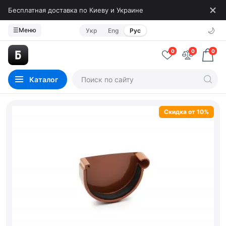
Бесплатная доставка по Киеву и Украине
🌙
☰
Меню
Укр
Eng
Рус
0
0
0
Каталог
Скидка от 10%