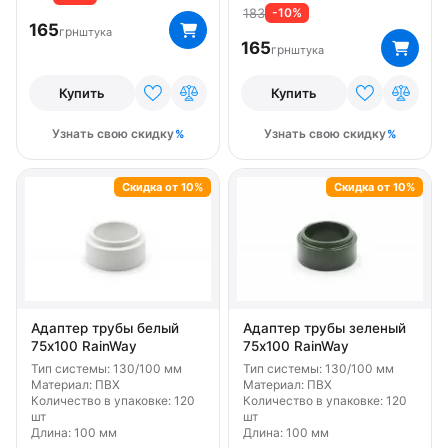
Цвет Белый
Цвет Зеленый
Цвет Коричневый
183
-10%
165
грн
штука
165
Цвет Красный
Цвет Серый
Цвет Черный
грн
штука
Тип 130 мм
Тип 90 мм
Купить
Купить
Узнать свою скидку
Узнать свою скидку
Скидка от 10%
Скидка от 10%
Адаптер трубы белый
Адаптер трубы зеленый
75х100 RainWay
75х100 RainWay
Тип системы: 130/100 мм
Тип системы: 130/100 мм
Материал: ПВХ
Материал: ПВХ
Количество в упаковке: 120
Количество в упаковке: 120
шт
шт
Длина: 100 мм
Длина: 100 мм