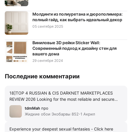
Молдинги из полиуретана и дюрополимера:
полный гайд, как выбрать идеальный декор
05 сентября 2025
Виниловые 3D рейки Sticker Wall:
Современный подход к дизайну стен для
вашего дома
29 сентября 2024
Последние комментарии
18]TOP 4 RUSSIAN & CIS DARKNET MARKETPLACES
REVIEW 2026 Looking for the most reliable and secure
Russian-speaking darknet marketplaces in 2026? Here's
tdmMah
про
our comprehensive review of the top 4 platforms that
Жидкие обои Экобарвы 852-1 Акрил
dominate the underground market scene in Russia,
Ukraine, Belarus, Kazakhstan and other CIS countries. 16]
Experience your deepest sexual fantasies - Click here
#2 BLACKSPRUT MARKET Rating: 9.5/10 BlackSprut has