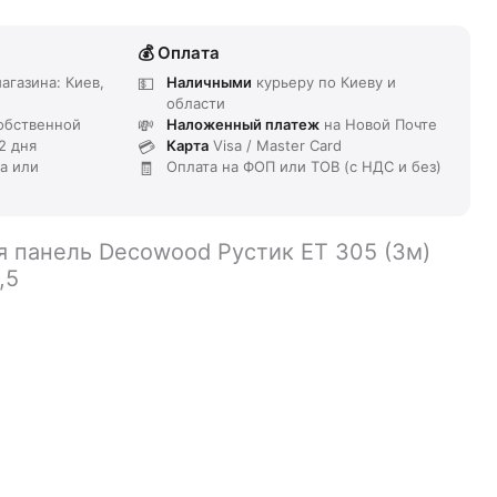
Оплата
агазина: Киев,
Наличными
курьеру по Киеву и
области
обственной
Наложенный платеж
на Новой Почте
2 дня
Карта
Visa / Master Card
та или
Оплата на ФОП или ТОВ (с НДС и без)
я панель Decowood Рустик ET 305 (3м)
,5