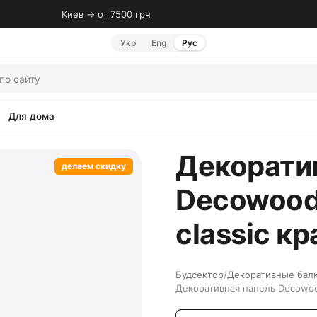
Киев → от 7500 грн
Укр
Eng
Рус
Для дома
Декорати
делаем скидку
Decowood 
classic к
Будсектор
/
Декоративные бал
Декоративная панель Decowood