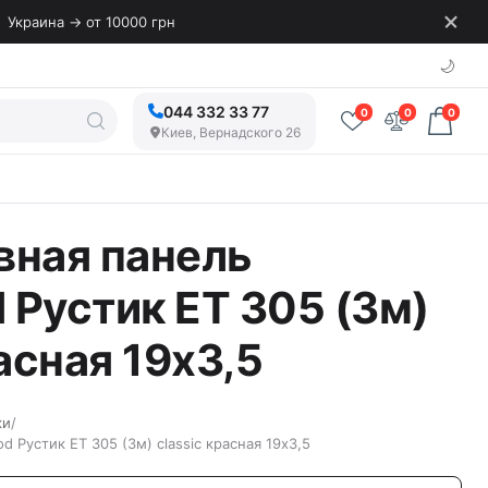
Украина → от 10000 грн
🌙
044 332 33 77
0
0
0
Киев, Вернадского 26
вная панель
Рустик ET 305 (3м)
расная 19х3,5
ки
/
 Рустик ET 305 (3м) classic красная 19х3,5