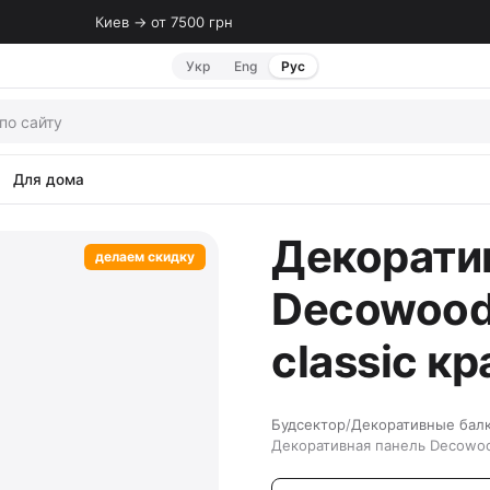
Киев → от 7500 грн
Укр
Eng
Рус
Для дома
Декорати
делаем скидку
Decowood
classic к
Будсектор
/
Декоративные бал
Декоративная панель Decowood