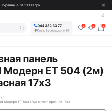
Украина → от 10000 грн
🌙
044 332 33 77
0
0
0
Киев, Вернадского 26
вная панель
 Модерн ET 504 (2м)
расная 17х3
ки
/
 Модерн ET 504 (2м) classic красная 17х3