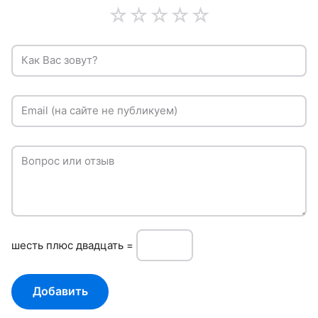
☆
☆
☆
☆
☆
Как Вас зовут?
Email (на сайте не публикуем)
Вопрос или отзыв
шeсть плюc двадцать =
Добавить