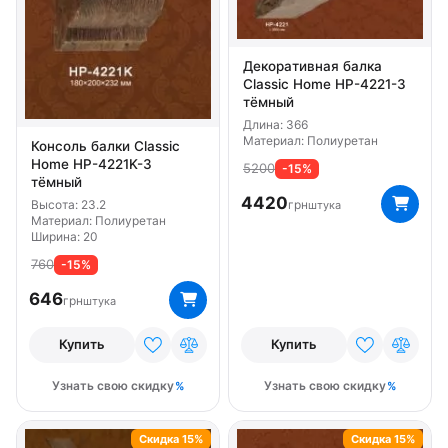
Декоративная балка
Classic Home HP-4221-3
тёмный
Длина: 366
Материал: Полиуретан
Консоль балки Classic
Home HP-4221K-3
5200
-15%
тёмный
4420
Высота: 23.2
грн
штука
Материал: Полиуретан
Ширина: 20
760
-15%
646
грн
штука
Купить
Купить
Узнать свою скидку
Узнать свою скидку
Скидка 15%
Скидка 15%