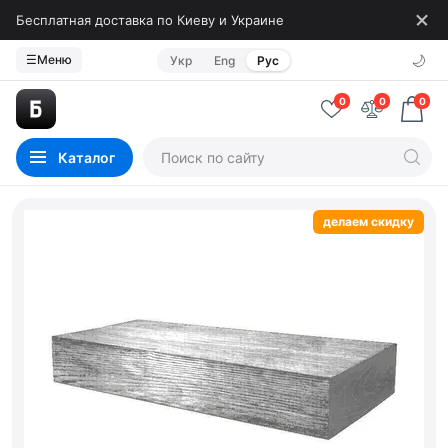
Бесплатная доставка по Киеву и Украине
🌙
☰
Меню
Укр
Eng
Рус
0
0
0
Каталог
делаем скидку