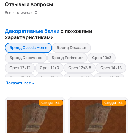
Отзывы и вопросы
Всего отзывов: 0
Декоративные балки
с похожими
характеристиками
Бренд Classic Home
Бренд Decostar
Бренд Decowood
Бренд Perimeter
Срез 10х2
Срез 12х12
Срез 12х3
Срез 12х3,5
Срез 14х13
Срез 17х19
Срез 17х3
Срез 19х13
Срез 19х17
Показать все
Срез 19х3,5
Срез 5х15
Срез 6х9
Срез 7х18,5
Стиль Модерн
Стиль Рустик
Цвет Белый
Скидка 15%
Скидка 15%
Цвет Красный
Цвет светлый
Цвет Серый
Цвет тёмный