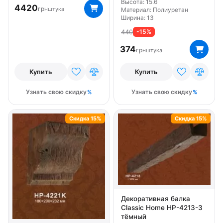
Высота: 15.6
4420
грн
штука
Материал: Полиуретан
Ширина: 13
440
-15%
374
грн
штука
Купить
Купить
Узнать свою скидку
Узнать свою скидку
Скидка 15%
Скидка 15%
Декоративная балка
Classic Home HP-4213-3
тёмный