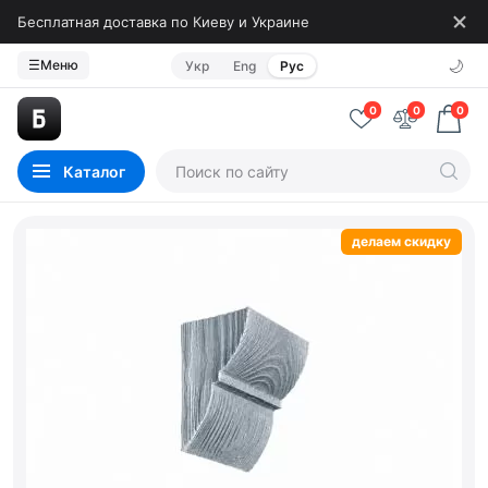
Бесплатная доставка по Киеву и Украине
🌙
☰
Меню
Укр
Eng
Рус
0
0
0
Каталог
делаем скидку