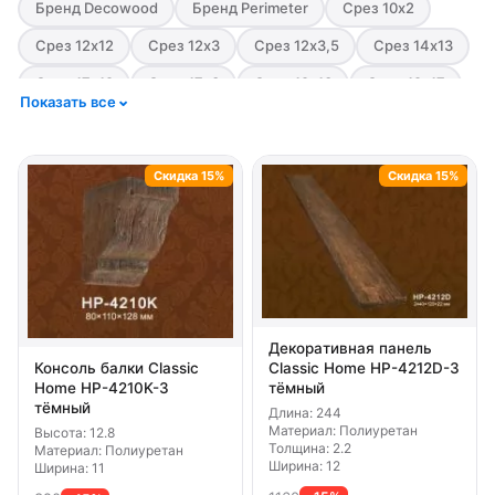
Бренд Decowood
Бренд Perimeter
Срез 10х2
Срез 12х12
Срез 12х3
Срез 12х3,5
Срез 14х13
Срез 17х19
Срез 17х3
Срез 19х13
Срез 19х17
Показать все
Срез 19х3,5
Срез 5х15
Срез 6х9
Срез 7х18,5
Стиль Модерн
Стиль Рустик
Цвет Белый
Скидка 15%
Скидка 15%
Цвет Красный
Цвет светлый
Цвет Серый
Цвет тёмный
Декоративная панель
Консоль балки Classic
Classic Home HP-4212D-3
Home HP-4210K-3
тёмный
тёмный
Длина: 244
Материал: Полиуретан
Высота: 12.8
Толщина: 2.2
Материал: Полиуретан
Ширина: 12
Ширина: 11