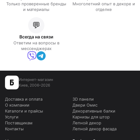
Только проверенные бренды
Многолетний опыт в декоре и
и материалы
отделке
💬
Всегда на связи
Ответим на вопросы в
мессенджерах
Интернет-магазин
Киев, 2006–2026
Доставка и оплата
3D панели
О компании
Двери Омис
Каталоги и прайсы
Декоративные балки
Услуги
Карнизы для штор
Поставщикам
Лепной декор
Контакты
Лепной декор фасада