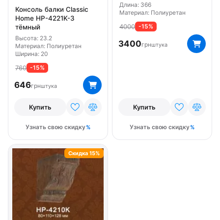
Длина: 366
Консоль балки Classic
Материал: Полиуретан
Home HP-4221K-3
4000
-15%
тёмный
Высота: 23.2
3400
грн
штука
Материал: Полиуретан
Ширина: 20
760
-15%
646
грн
штука
Купить
Купить
Узнать свою скидку
Узнать свою скидку
Скидка 15%