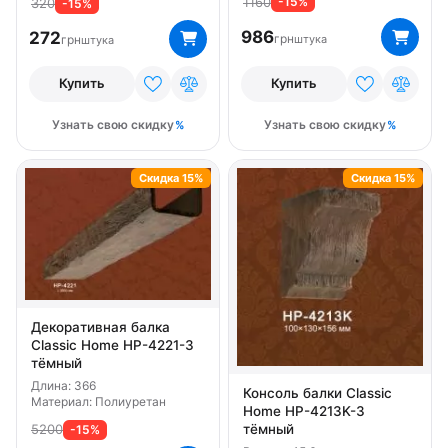
1160
-15%
320
-15%
986
272
грн
штука
грн
штука
Купить
Купить
Узнать свою скидку
Узнать свою скидку
Скидка 15%
Скидка 15%
Декоративная балка
Classic Home HP-4221-3
тёмный
Длина: 366
Консоль балки Classic
Материал: Полиуретан
Home HP-4213K-3
тёмный
5200
-15%