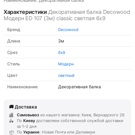
Наименование: Декоративная балка
Характеристики
Декоративная балка Decowood
Модерн ED 107 (3м) classic светлая 6х9
Бренд
Decowood
Длина
3м
Срез
6х9
Стиль
Модерн
Цвет
светлый
Наименование
Декоративная балка
Доставка
Самовывоз
из нашего магазина: Киев, Вернадского 26
По
Киеву
доставляем
собственной службой доставки
за
1–2 дня
По
Украине
: Новая Почта или Деливери