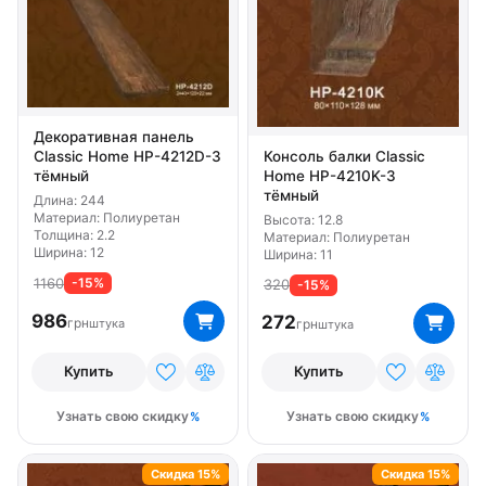
Декоративная панель
Консоль балки Classic
Classic Home HP-4212D-3
Home HP-4210K-3
тёмный
тёмный
Длина: 244
Материал: Полиуретан
Высота: 12.8
Толщина: 2.2
Материал: Полиуретан
Ширина: 12
Ширина: 11
1160
-15%
320
-15%
986
272
грн
штука
грн
штука
Купить
Купить
Узнать свою скидку
Узнать свою скидку
Скидка 15%
Скидка 15%