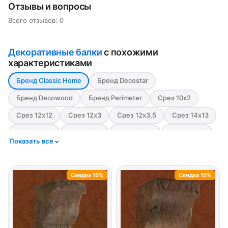
Отзывы и вопросы
Всего отзывов: 0
Декоративные балки
с похожими
характеристиками
Бренд Classic Home
Бренд Decostar
Бренд Decowood
Бренд Perimeter
Срез 10х2
Срез 12х12
Срез 12х3
Срез 12х3,5
Срез 14х13
Срез 17х19
Срез 17х3
Срез 19х13
Срез 19х17
Показать все
Срез 19х3,5
Срез 5х15
Срез 6х9
Срез 7х18,5
Стиль Модерн
Стиль Рустик
Цвет Белый
Скидка 15%
Скидка 15%
Цвет Красный
Цвет светлый
Цвет Серый
Цвет тёмный