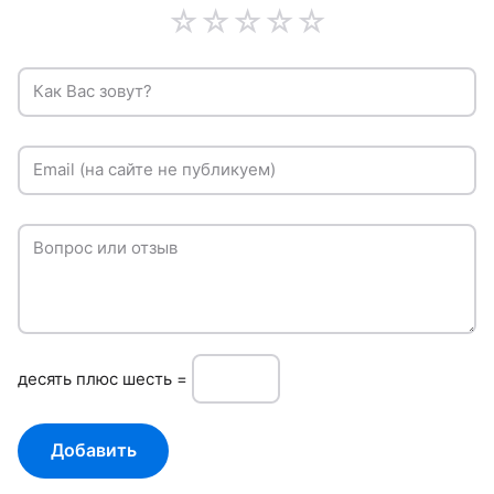
☆
☆
☆
☆
☆
Как Вас зовут?
Email (на сайте не публикуем)
Вопрос или отзыв
дeсять плюc шесть =
Добавить