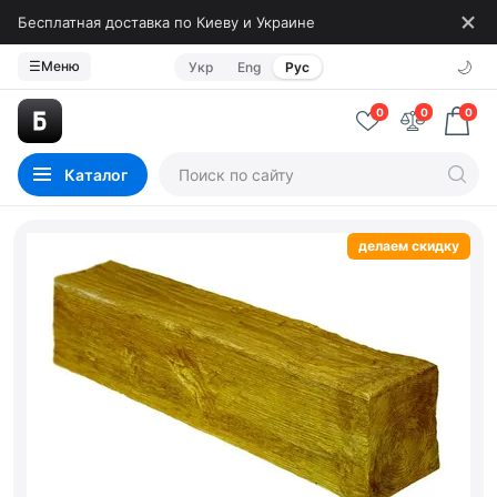
Бесплатная доставка по Киеву и Украине
🌙
☰
Меню
Укр
Eng
Рус
0
0
0
Каталог
делаем скидку