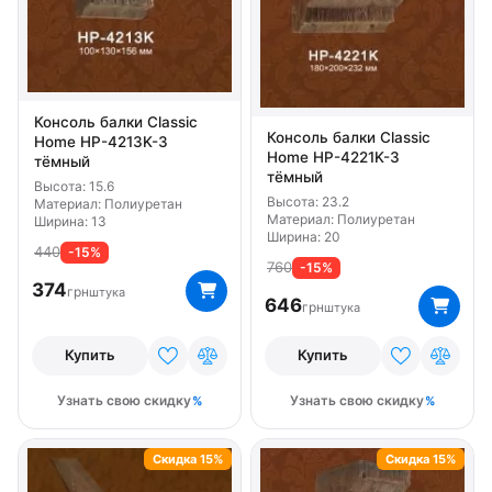
Консоль балки Classic
Консоль балки Classic
Home HP-4213K-3
Home HP-4221K-3
тёмный
тёмный
Высота: 15.6
Высота: 23.2
Материал: Полиуретан
Материал: Полиуретан
Ширина: 13
Ширина: 20
440
-15%
760
-15%
374
грн
штука
646
грн
штука
Купить
Купить
Узнать свою скидку
Узнать свою скидку
Скидка 15%
Скидка 15%