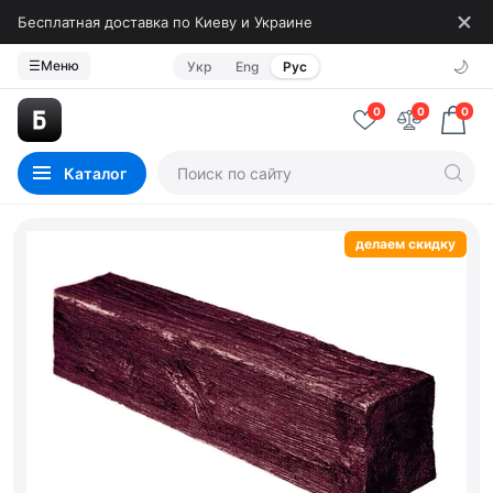
Бесплатная доставка по Киеву и Украине
🌙
☰
Меню
Укр
Eng
Рус
0
0
0
Каталог
делаем скидку