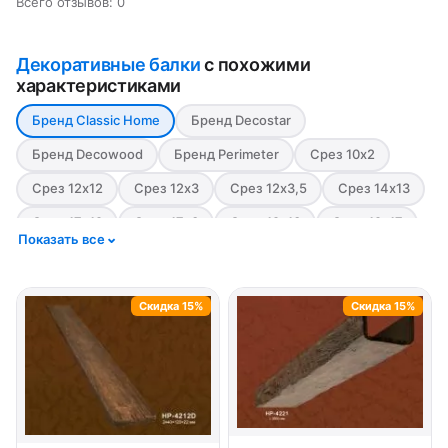
Всего отзывов: 0
Декоративные балки
с похожими
характеристиками
Бренд Classic Home
Бренд Decostar
Бренд Decowood
Бренд Perimeter
Срез 10х2
Срез 12х12
Срез 12х3
Срез 12х3,5
Срез 14х13
Срез 17х19
Срез 17х3
Срез 19х13
Срез 19х17
Показать все
Срез 19х3,5
Срез 5х15
Срез 6х9
Срез 7х18,5
Стиль Модерн
Стиль Рустик
Цвет Белый
Скидка 15%
Скидка 15%
Цвет Красный
Цвет светлый
Цвет Серый
Цвет тёмный