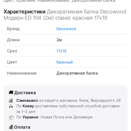
Цвет: Красный. Наименование: Декоративная балка
Характеристики
Декоративная балка Decowood
Модерн ED 104 (2м) classic красная 17х19
Бренд
Decowood
Длина
2м
Срез
17х19
Цвет
Красный
Наименование
Декоративная балка
Доставка
Самовывоз
из нашего магазина: Киев, Вернадского 26
По
Киеву
доставляем
собственной службой доставки
за
1–2 дня
По
Украине
: Новая Почта или Деливери
Оплата