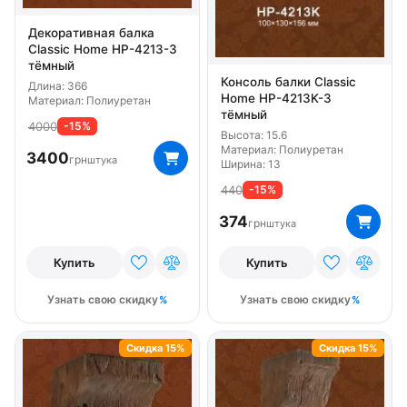
Декоративная балка
Classic Home HP-4213-3
тёмный
Консоль балки Classic
Длина: 366
Home HP-4213K-3
Материал: Полиуретан
тёмный
4000
-15%
Высота: 15.6
Материал: Полиуретан
3400
грн
штука
Ширина: 13
440
-15%
374
грн
штука
Купить
Купить
Узнать свою скидку
Узнать свою скидку
Скидка 15%
Скидка 15%