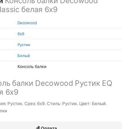
ки
Консоль балки Decowood
lassic белая 6х9
Decowood
6х9
Рустик
Белый
Консоль балки
оль балки Decowood Рустик EQ
ая 6х9
я: Рустик. Срез: 6х9. Стиль: Рустик. Цвет: Белый.
лки
Оплата