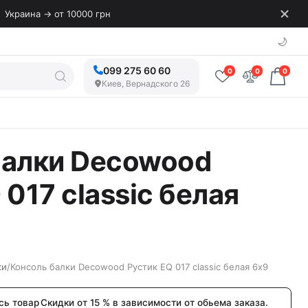
Украина → от 10000 грн
🌙
099 275 60 60
0
0
0
Киев, Вернадского 26
балки Decowood
 017 classic белая
ки
/
Консоль балки Decowood Рустик EQ 017 classic белая 6х9
сь товар
Скидки от 15 % в зависимости от обьема заказа.