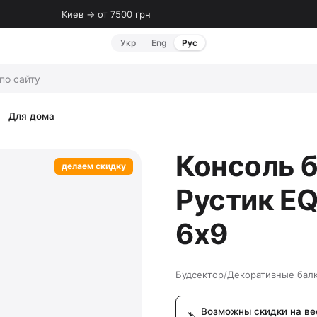
Киев → от 7500 грн
Укр
Eng
Рус
Для дома
Консоль 
делаем скидку
Рустик EQ
6х9
Будсектор
/
Декоративные бал
Возможны скидки на ве