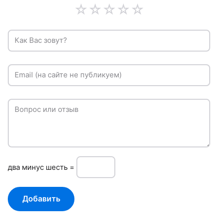
☆
☆
☆
☆
☆
Как Вас зовут?
Email (на сайте не публикуем)
Вопрос или отзыв
двa минуc шесть =
Добавить