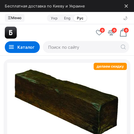
Бесплатная доставка по Киеву и Украине
🌙
☰
Меню
Укр
Eng
Рус
0
0
0
Каталог
делаем скидку