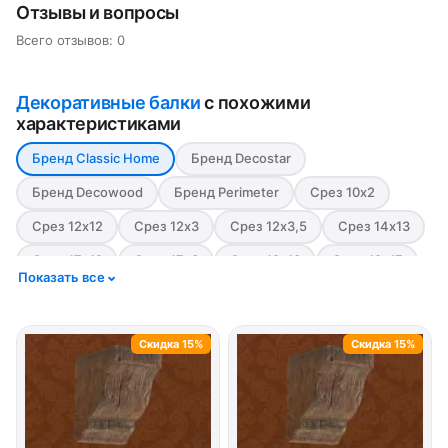
Отзывы и вопросы
Всего отзывов: 0
Декоративные балки
с похожими
характеристиками
Бренд Classic Home
Бренд Decostar
Бренд Decowood
Бренд Perimeter
Срез 10х2
Срез 12х12
Срез 12х3
Срез 12х3,5
Срез 14х13
Срез 17х19
Срез 17х3
Срез 19х13
Срез 19х17
Показать все
Срез 19х3,5
Срез 5х15
Срез 6х9
Срез 7х18,5
Стиль Модерн
Стиль Рустик
Цвет Белый
Скидка 15%
Скидка 15%
Цвет Красный
Цвет светлый
Цвет Серый
Цвет тёмный