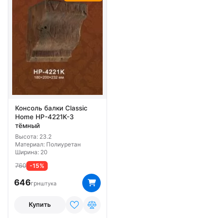
Консоль балки Classic
Home HP-4221K-3
тёмный
Высота: 23.2
Материал: Полиуретан
Ширина: 20
760
-15%
646
грн
штука
Купить