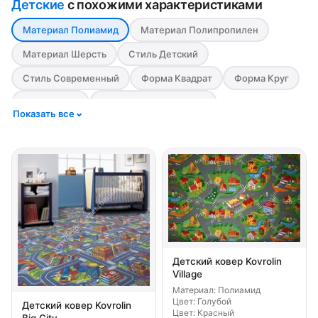
Детские
с похожими характеристиками
Материал Полиамид
Материал Полипропилен
Материал Шерсть
Стиль Детский
Стиль Современный
Форма Квадрат
Форма Круг
Форма Овал
Форма Прямоугольник
Показать все
Цвет Бежевый
Цвет Белый
Цвет Бордовый
Цвет Голубой
Цвет Зеленый
Цвет Коричневый
Цвет Красный
Цвет Оранжевый
Цвет Розовый
Цвет Салатовый
Цвет Серый
Цвет Синий
Цвет Фиолетовый
Детский ковер Kovrolin
Village
Материал: Полиамид
Цвет: Голубой
Детский ковер Kovrolin
Цвет: Красный