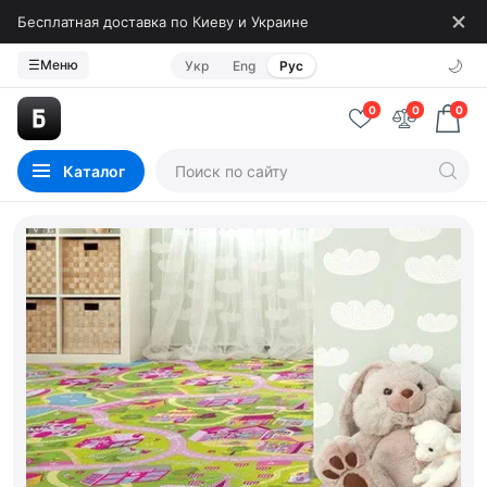
Бесплатная доставка по Киеву и Украине
🌙
☰
Меню
Укр
Eng
Рус
0
0
0
Каталог