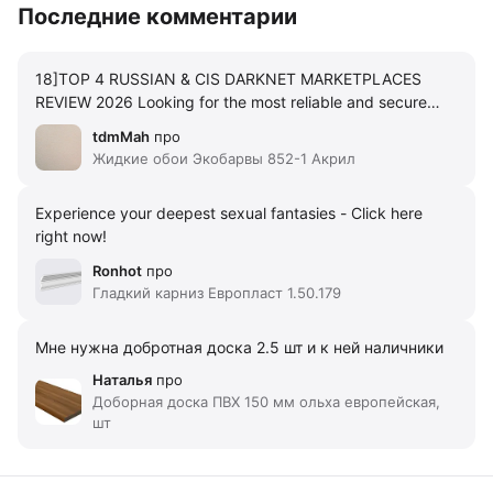
Последние комментарии
18]TOP 4 RUSSIAN & CIS DARKNET MARKETPLACES
REVIEW 2026 Looking for the most reliable and secure
Russian-speaking darknet marketplaces in 2026? Here's
tdmMah
про
our comprehensive review of the top 4 platforms that
Жидкие обои Экобарвы 852-1 Акрил
dominate the underground market scene in Russia,
Ukraine, Belarus, Kazakhstan and other CIS countries. 16]
Experience your deepest sexual fantasies - Click here
#2 BLACKSPRUT MARKET Rating: 9.5/10 BlackSprut has
right now!
rapidly gained popularity due to its lightning-fast
transactions and excellent vendor vetting process. Known
Ronhot
про
for its Russian-speaking community, but fully multilingual.
Гладкий карниз Европласт 1.50.179
Pros: ]Fastest order processing in the industry ]P2P
trading platform - become a vendor and earn ]Strict
Мне нужна добротная доска 2.5 шт и к ней наличники
vendor verification system ]Bitcoin (BTC) with maximum
privacy ]Automatic dispute resolution ]Mobile-friendly
Наталья
про
design ]No transaction limits Cons: ]Smaller product
Доборная доска ПВХ 150 мм ольха европейская,
шт
selection than Kraken ]Interface can be overwhelming for
beginners Official Links: ]BlackSprut Gateway ]BlackSprut
Reserve blacksprut, black sprut, блэкспрут, blacksprut