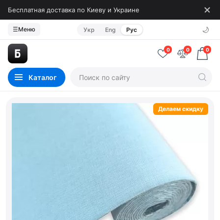
Бесплатная доставка по Киеву и Украине
🌙
☰
Меню
Укр
Eng
Рус
0
0
0
Каталог
Делаем скидку