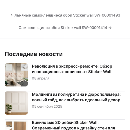
Цвет Бежевый
Цвет Белый
Цвет Голубой
Цвет Желтый
Цвет Зеленый
Цвет Коричневый
← Льняные самоклеящиеся обои Sticker wall SW-00001493
Цвет Красный
Цвет Оранжевый
Цвет Розовый
Самоклеящиеся обои Sticker wall SW-00001414 →
Цвет Салатовый
Цвет Серый
Цвет Синий
Цвет Фиолетовый
Цвет Черный
Материал Бумажная основа
Материал Лён
Последние новости
Материал ПВХ
Стилизация Дерево
Революция в экспресс-ремонте: Обзор
инновационных новинок от Sticker Wall
Стилизация Камень
Стилизация Кирпич
08 апреля
Стилизация Мрамор
Стилизация Однотонный
Стилизация Узор
Тип Двухслойные
Молдинги из полиуретана и дюрополимера:
полный гайд, как выбрать идеальный декор
Тип Самоклеющаяся основа
05 сентября 2025
Виниловые 3D рейки Sticker Wall:
Современный подход к дизайну стен для